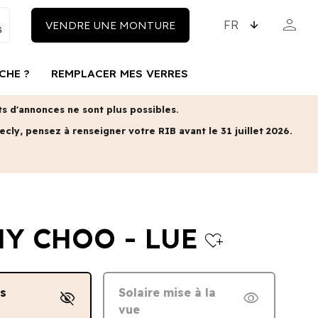
CHOISISSEZ LA LAN
person
VENDRE UNE MONTURE
MON COM
CHE ?
REMPLACER MES VERRES
 d'annonces ne sont plus possibles.
ecly, pensez à renseigner votre RIB avant le 31 juillet 2026.
Y CHOO - LUE
heart_plus
ns
Solaire mise à la
visibility_off
visibility
vue