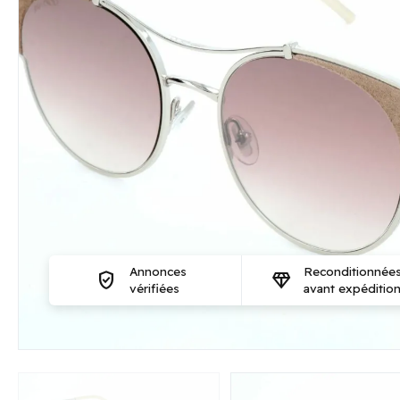
Annonces
Reconditionnée
verified_user
diamond
vérifiées
avant expéditio