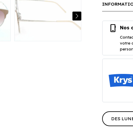
INFORMATIO
phone_iphone
Nos o
Contac
votre 
person
DES LUN