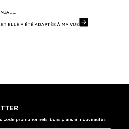
ÉNIALE.
UNE MONT
arrow_forward
 ET ELLE A ÉTÉ ADAPTÉE À MA VUE
J'AI EN PRIM
ETTER
s code promotionnels, bons plans et nouveautés