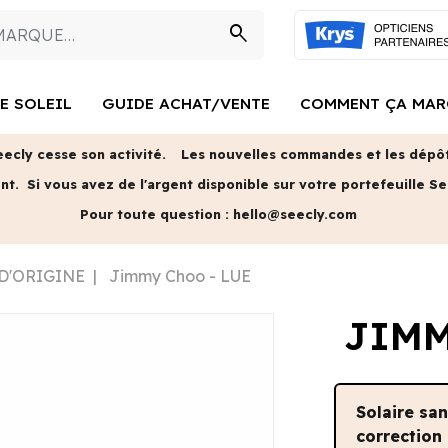
search
E SOLEIL
GUIDE ACHAT/VENTE
COMMENT ÇA MAR
eecly cesse son activité.
Les nouvelles commandes et les dépôts
ent.
Si vous avez de l'argent disponible sur votre portefeuille Se
Pour toute question :
hello@seecly.com
 D'ORIGINE
Jimmy Choo - LUE
JIMM
Solaire sa
correction