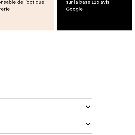
nsable de l’optique
sur la base 126 avis
terie
Google
expand_more
expand_more