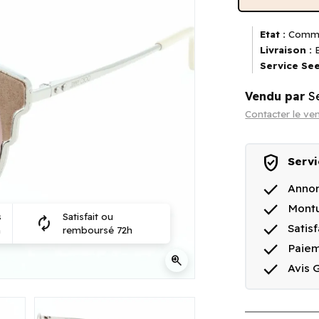
Etat :
Comme
Livraison :
E
Service See
Vendu par
S
Contacter le ve
verified_user
Servi
done
Annon
done
Montu
s
Satisfait ou
autorenew
done
Satis
n
remboursé 72h
done
Paiem
zoom_in
done
Avis