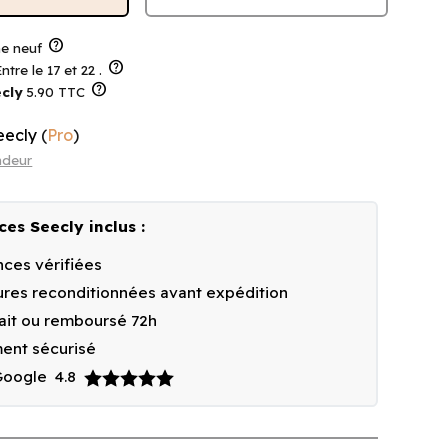
help
 neuf
help
ntre le 17 et 22 .
help
cly
5.90 TTC
eecly
(
Pro
)
ndeur
ces Seecly inclus :
ces vérifiées
res reconditionnées avant expédition
fait ou remboursé 72h
ent sécurisé
 Google
4.8