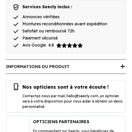
verified_user
Services Seecly inclus :
done
Annonces vérifiées
done
Montures reconditionnées avant expédition
done
Satisfait ou remboursé 72h
done
Paiement sécurisé
done
Avis Google
4.8
add
INFORMATIONS DU PRODUIT
phone_iphone
Nos opticiens sont à votre écoute !
Contactez-nous par mail,
hello@seecly.com
, un opticien
sera à votre disposition pour vous aider à obtenir un devis
personnalisé.
OPTICIENS PARTENAIRES
En commandant sur Seecly, vous bénéficiez de