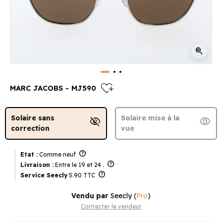
zoom_in
heart_plus
MARC JACOBS - MJ590
Solaire sans
Solaire mise à la
visibility_off
visibility
correction
vue
help
Etat :
Comme neuf
help
Livraison :
Entre le 19 et 24 .
help
Service Seecly
5.90 TTC
Vendu par
Seecly
(
Pro
)
Contacter le vendeur