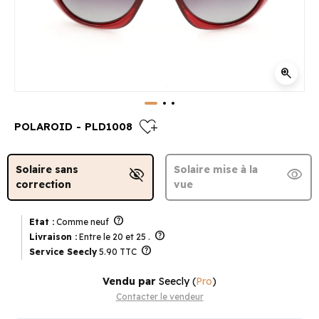
zoom_in
heart_plus
POLAROID - PLD1008
Solaire sans
Solaire mise à la
visibility_off
visibility
correction
vue
help
Etat :
Comme neuf
help
Livraison :
Entre le 20 et 25 .
help
Service Seecly
5.90 TTC
Vendu par
Seecly
(
Pro
)
Contacter le vendeur