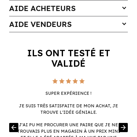
AIDE ACHETEURS
expand_more
AIDE VENDEURS
expand_more
ILS ONT TESTÉ ET
VALIDÉ
SUPER EXPÉRIENCE !
JE SUIS TRÈS SATISFAITE DE MON ACHAT, JE
TROUVE L'IDÉE GÉNIALE.
R
J'AI PU ME PROCURER UNE PAIRE QUE JE NE
arrow_back
arrow_forward
.
TROUVAIS PLUS EN MAGASIN À UN PRIX MINI
.