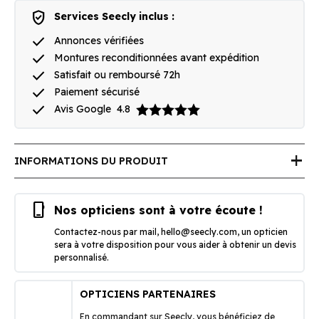
verified_user
Services Seecly inclus :
done
Annonces vérifiées
done
Montures reconditionnées avant expédition
done
Satisfait ou remboursé 72h
done
Paiement sécurisé
done
Avis Google
4.8
add
INFORMATIONS DU PRODUIT
phone_iphone
Nos opticiens sont à votre écoute !
Contactez-nous par mail,
hello@seecly.com
, un opticien
sera à votre disposition pour vous aider à obtenir un devis
personnalisé.
OPTICIENS PARTENAIRES
En commandant sur Seecly, vous bénéficiez de