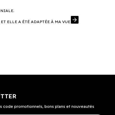
ÉNIALE.
UNE MONT
arrow_forward
 ET ELLE A ÉTÉ ADAPTÉE À MA VUE
J'AI EN PRIM
ETTER
s code promotionnels, bons plans et nouveautés