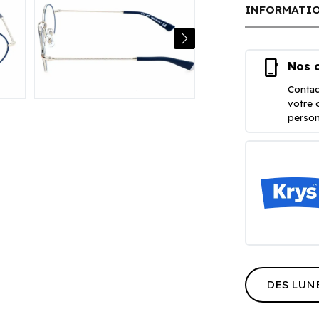
INFORMATIO
phone_iphone
Nos o
Contac
votre 
person
DES LUN