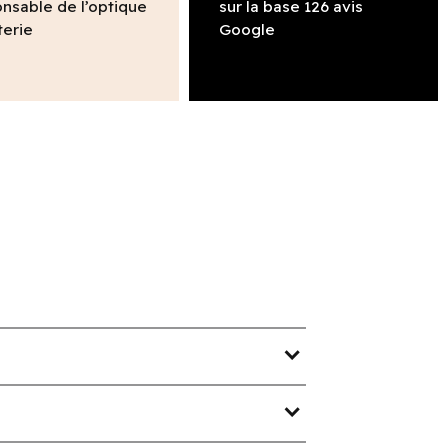
nsable de l’optique
sur la base 126 avis
terie
Google
expand_more
expand_more