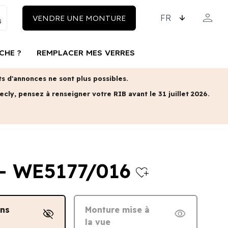
CHOISISSEZ LA LAN
person
VENDRE UNE MONTURE
MON COM
CHE ?
REMPLACER MES VERRES
 d'annonces ne sont plus possibles.
ecly, pensez à renseigner votre RIB avant le 31 juillet 2026.
- WE5177/016
heart_plus
ans
Monture mise à
visibility_off
visibility
la vue