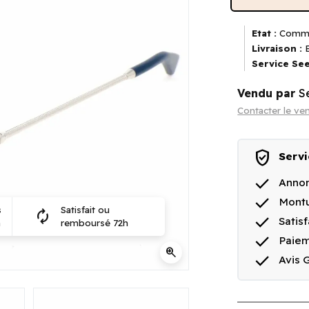
Etat :
Comme
Livraison :
E
Service See
Vendu par
S
Contacter le ve
verified_user
Servi
done
Annon
done
Montu
s
Satisfait ou
autorenew
done
Satis
n
remboursé 72h
done
Paiem
zoom_in
done
Avis