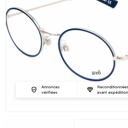
Annonces
Reconditionnée
verified_user
diamond
vérifiées
avant expéditio