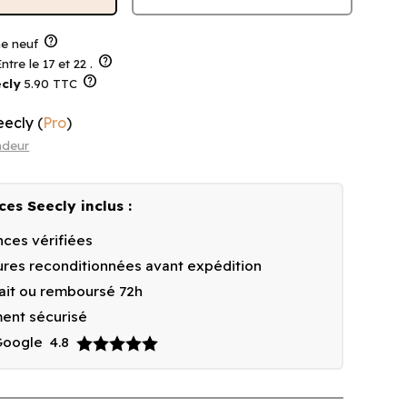
help
 neuf
help
ntre le 17 et 22 .
help
cly
5.90 TTC
eecly
(
Pro
)
ndeur
ces Seecly inclus :
ces vérifiées
res reconditionnées avant expédition
fait ou remboursé 72h
ent sécurisé
 Google
4.8