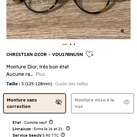
zoom_in
heart_plus
CHRISTIAN DIOR - VDU17BNU5N
Monture Dior, très bon état
Aucune ra...
Plus
Taille :
S (125-128mm)
Guide des tailles
Monture sans
Monture mise à la
visibility_off
visibility
correction
vue
help
Etat :
Comme neuf
help
Livraison :
Entre le 16 et 21 .
help
Service Seecly
5.90 TTC