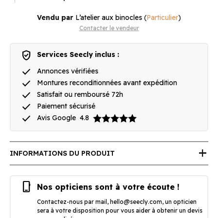
Vendu par
L’atelier aux binocles
(
Particulier
)
Contacter le vendeur
verified_user
Services Seecly inclus :
done
Annonces vérifiées
done
Montures reconditionnées avant expédition
done
Satisfait ou remboursé 72h
done
Paiement sécurisé
done
Avis Google
4.8
add
INFORMATIONS DU PRODUIT
phone_iphone
Nos opticiens sont à votre écoute !
Contactez-nous par mail,
hello@seecly.com
, un opticien
sera à votre disposition pour vous aider à obtenir un devis