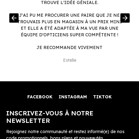
TROUVE L'IDÉE GÉNIALE.
R
J'AI PU ME PROCURER UNE PAIRE QUE JE NE
arrow_back
arrow_forward
.
TROUVAIS PLUS EN MAGASIN À UN PRIX MINI
.
ET ELLE A ÉTÉ ADAPTÉE À MA VUE PAR UNE
ÉQUIPE D'OPTICIENS SUPER COMPÉTENTE !
JE RECOMMANDE VIVEMENT
Estelle
FACEBOOK
INSTAGRAM
TIKTOK
INSCRIVEZ-VOUS À NOTRE
NEWSLETTER
Rejoignez notre communauté et restez informé(e) de nos
code promotionnels, bons plans et nouveautés