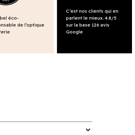
C’est nos clients qui en
abel éco-
parlent le mieux. 4.8/5
nsable de l’optique
sur la base 126 avis
terie
Google
expand_more