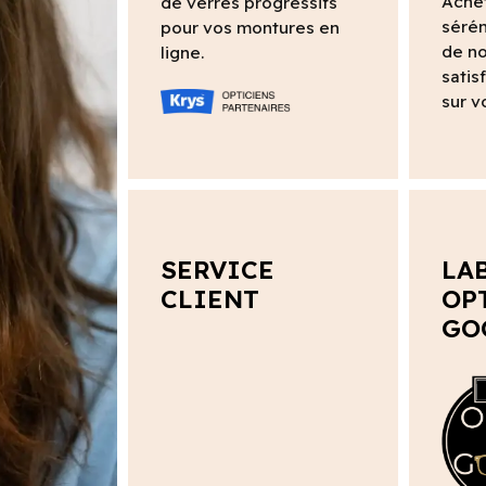
Ache
de verres progressifs
sérén
pour vos montures en
de no
ligne.
satis
sur v
SERVICE
LA
CLIENT
OP
GO