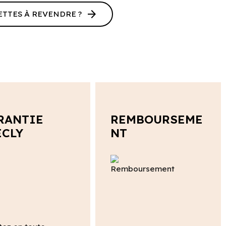
arrow_forward
ETTES À REVENDRE ?
RANTIE
REMBOURSEME
ECLY
NT