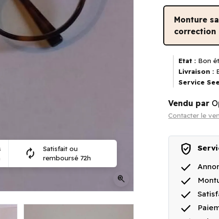
Monture s
correction
Etat :
Bon ét
Livraison :
E
Service See
Vendu par
O
Contacter le ve
verified_user
Servi
s
Satisfait ou
autorenew
n
remboursé 72h
done
Annon
done
zoom_in
Montu
done
Satis
done
Paiem