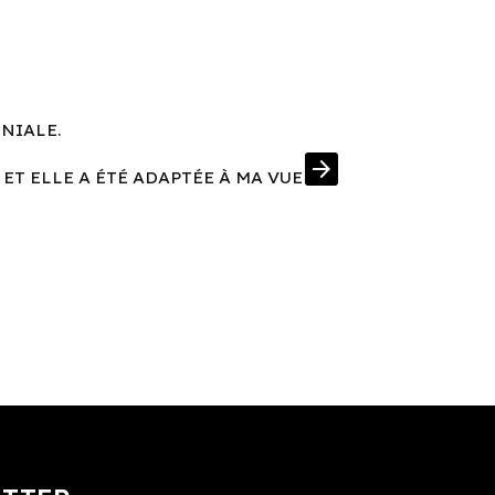
ÉNIALE.
UNE MONT
arrow_forward
 ET ELLE A ÉTÉ ADAPTÉE À MA VUE
J'AI EN PRIM