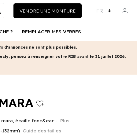
CHOISISSEZ LA LAN
person
VENDRE UNE MONTURE
MON COM
CHE ?
REMPLACER MES VERRES
 d'annonces ne sont plus possibles.
ecly, pensez à renseigner votre RIB avant le 31 juillet 2026.
 MARA
heart_plus
mara, écaille fonc&eac...
Plus
9-132mm)
Guide des tailles