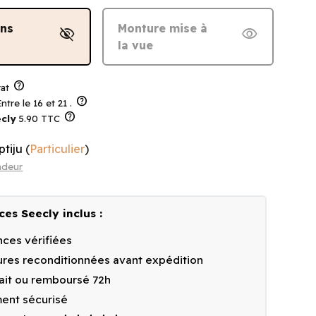
ans
Monture mise à
visibility_off
visibility
la vue
help
at
help
ntre le 16 et 21 .
help
cly
5.90 TTC
ptiju
(
Particulier
)
ndeur
ces Seecly inclus :
ces vérifiées
res reconditionnées avant expédition
fait ou remboursé 72h
ent sécurisé