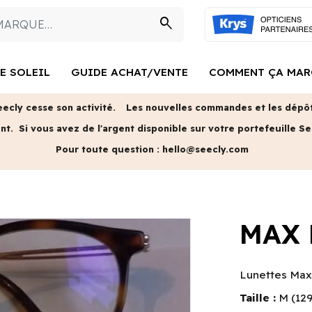
search
E SOLEIL
GUIDE ACHAT/VENTE
COMMENT ÇA MAR
eecly cesse son activité.
Les nouvelles commandes et les dépôts
ent.
Si vous avez de l'argent disponible sur votre portefeuille Se
Pour toute question :
hello@seecly.com
MAX
Lunettes Max 
Taille :
M (12