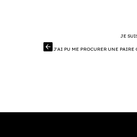
JE SUI
arrow_back
J'AI PU ME PROCURER UNE PAIRE 