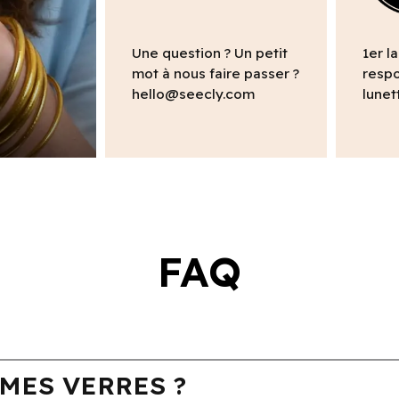
Une question ? Un petit
1er l
mot à nous faire passer ?
respo
hello@seecly.com
lunet
FAQ
MES VERRES ?