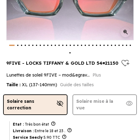
zoom_in
heart_plus
9FIVE - LOCKS TIFFANY & GOLD LTD 54¤21150
Lunettes de soleil 9FIVE – mod&egrav...
Plus
Taille :
XL (137-140mm)
Guide des tailles
Solaire sans
Solaire mise à la
visibility_off
visibility
correction
vue
help
Etat :
Très bon état
help
Livraison :
Entre le 18 et 23 .
help
Service Seecly
5.90 TTC