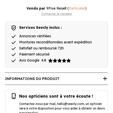
Vendu par
9Five Resell
(
Particulier
)
Contacter le vendeur
verified_user
Services Seecly inclus :
done
Annonces vérifiées
done
Montures reconditionnées avant expédition
done
Satisfait ou remboursé 72h
done
Paiement sécurisé
done
Avis Google
4.8
add
INFORMATIONS DU PRODUIT
phone_iphone
Nos opticiens sont à votre écoute !
Contactez-nous par mail,
hello@seecly.com
, un opticien
sera à votre disposition pour vous aider à obtenir un devis
personnalisé.