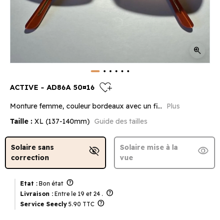
zoom_in
heart_plus
ACTIVE - AD86A 50¤16
Monture femme, couleur bordeaux avec un fi...
Plus
Taille :
XL (137-140mm)
Guide des tailles
Solaire sans
Solaire mise à la
visibility_off
visibility
correction
vue
help
Etat :
Bon état
help
Livraison :
Entre le 19 et 24 .
help
Service Seecly
5.90 TTC