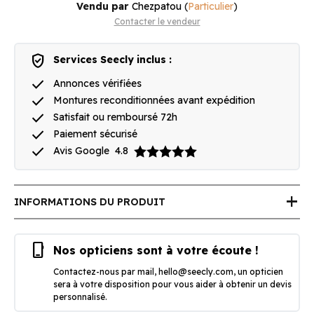
Vendu par
Chezpatou
(
Particulier
)
Contacter le vendeur
verified_user
Services Seecly inclus :
done
Annonces vérifiées
done
Montures reconditionnées avant expédition
done
Satisfait ou remboursé 72h
done
Paiement sécurisé
done
Avis Google
4.8
add
INFORMATIONS DU PRODUIT
phone_iphone
Nos opticiens sont à votre écoute !
Contactez-nous par mail,
hello@seecly.com
, un opticien
sera à votre disposition pour vous aider à obtenir un devis
personnalisé.