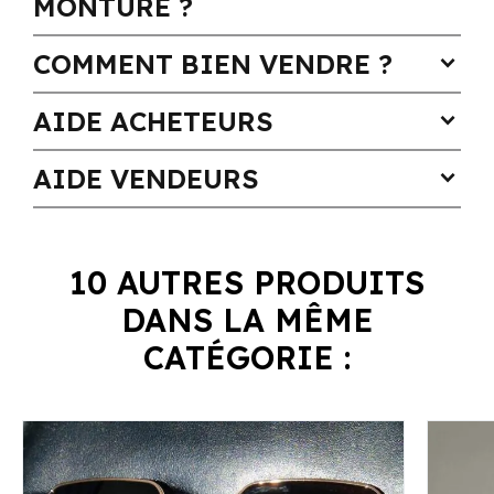
MONTURE ?
COMMENT BIEN VENDRE ?
expand_more
AIDE ACHETEURS
expand_more
AIDE VENDEURS
expand_more
10 AUTRES PRODUITS
DANS LA MÊME
CATÉGORIE :