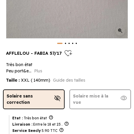
zoom_in
heart_plus
AFFLELOU - FABIA 57/17
Très bon état
Peu port&e...
Plus
Taille :
XXL ( 140mm)
Guide des tailles
Solaire sans
Solaire mise à la
visibility_off
visibility
correction
vue
help
Etat :
Très bon état
help
Livraison :
Entre le 18 et 23 .
help
Service Seecly
5.90 TTC