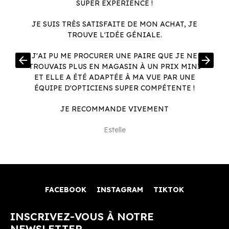
SUPER EXPÉRIENCE !
JE SUIS TRÈS SATISFAITE DE MON ACHAT, JE
TROUVE L'IDÉE GÉNIALE.
R
J'AI PU ME PROCURER UNE PAIRE QUE JE NE
arrow_back
arrow_forward
.
TROUVAIS PLUS EN MAGASIN À UN PRIX MINI
.
ET ELLE A ÉTÉ ADAPTÉE À MA VUE PAR UNE
ÉQUIPE D'OPTICIENS SUPER COMPÉTENTE !
JE RECOMMANDE VIVEMENT
Estelle
FACEBOOK
INSTAGRAM
TIKTOK
INSCRIVEZ-VOUS À NOTRE
NEWSLETTER