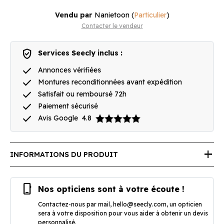
Vendu par
Nanietoon
(
Particulier
)
Contacter le vendeur
verified_user
Services Seecly inclus :
done
Annonces vérifiées
done
Montures reconditionnées avant expédition
done
Satisfait ou remboursé 72h
done
Paiement sécurisé
done
Avis Google
4.8
add
INFORMATIONS DU PRODUIT
phone_iphone
Nos opticiens sont à votre écoute !
Contactez-nous par mail,
hello@seecly.com
, un opticien
sera à votre disposition pour vous aider à obtenir un devis
personnalisé.