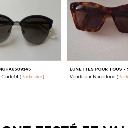
BMGHA6509145
r
Cindo14
(
Particulier
)
Vendu par
Nanietoon
(
Parti