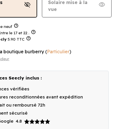
ns
Solaire mise à la
visibility_off
visibility
vue
help
 neuf
help
ntre le 17 et 22 .
help
cly
5.90 TTC
a boutique burberry
(
Particulier
)
ndeur
ces Seecly inclus :
ces vérifiées
res reconditionnées avant expédition
fait ou remboursé 72h
ent sécurisé
 Google
4.8