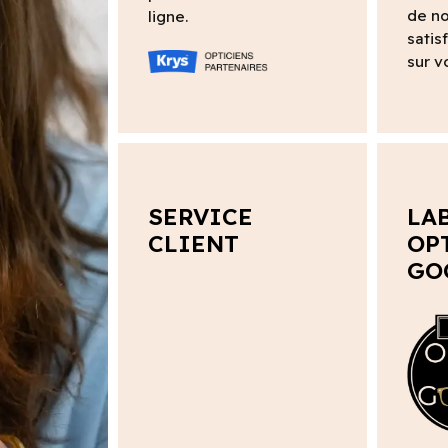
de no
ligne.
satis
sur v
SERVICE
LA
CLIENT
OP
GO