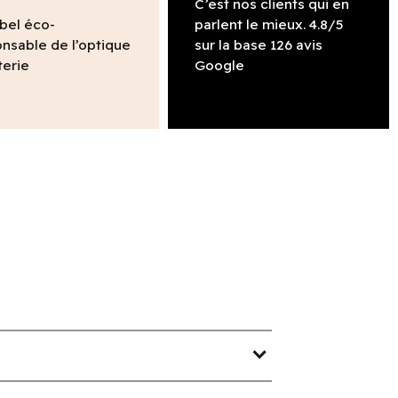
C’est nos clients qui en
abel éco-
parlent le mieux. 4.8/5
nsable de l’optique
sur la base 126 avis
terie
Google
expand_more