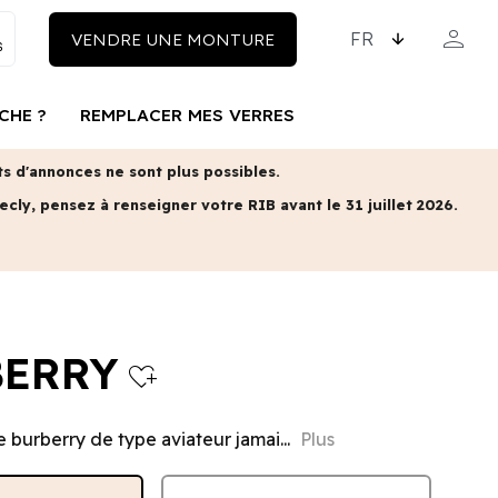
CHOISISSEZ LA LAN
person
VENDRE UNE MONTURE
MON COM
CHE ?
REMPLACER MES VERRES
 d'annonces ne sont plus possibles.
ecly, pensez à renseigner votre RIB avant le 31 juillet 2026.
BERRY
heart_plus
 burberry de type aviateur jamai...
Plus