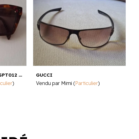
LUNETTES POUR TOUS - SPT012 53¤17
GUCCI
culier
)
Vendu par
Mimi
(
Particulier
)
V