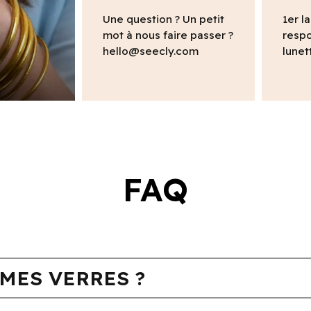
Une question ? Un petit
1er l
mot à nous faire passer ?
respo
hello@seecly.com
lunet
FAQ
MES VERRES ?