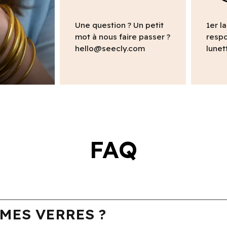
Une question ? Un petit
1er l
mot à nous faire passer ?
respo
hello@seecly.com
lunet
FAQ
MES VERRES ?