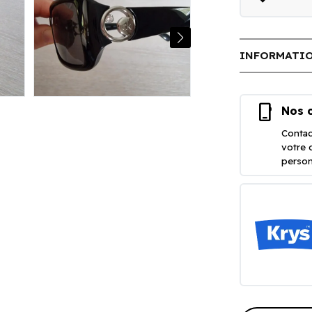
INFORMATIO
phone_iphone
Nos o
Contac
votre 
person