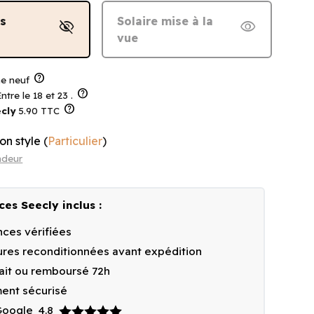
ns
Solaire mise à la
visibility_off
visibility
vue
help
 neuf
help
ntre le 18 et 23 .
help
cly
5.90 TTC
on style
(
Particulier
)
ndeur
ces Seecly inclus :
ces vérifiées
res reconditionnées avant expédition
fait ou remboursé 72h
ent sécurisé
 Google
4.8