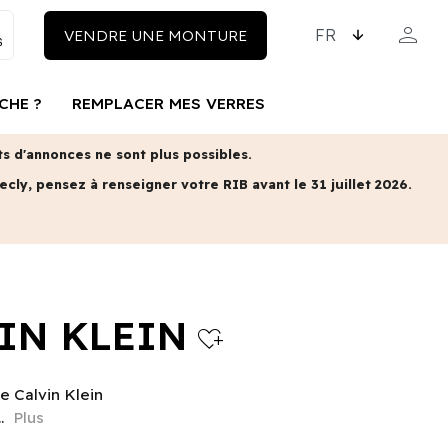
CHOISISSEZ LA LAN
person
VENDRE UNE MONTURE
MON COM
CHE ?
REMPLACER MES VERRES
 d'annonces ne sont plus possibles.
ecly, pensez à renseigner votre RIB avant le 31 juillet 2026.
IN KLEIN
heart_plus
e Calvin Klein
..
Plus