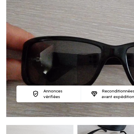
Annonces
Reconditionnée
verified_user
diamond
vérifiées
avant expéditio