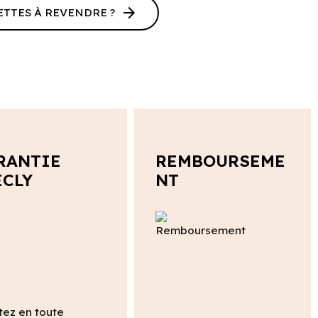
arrow_forward
ETTES À REVENDRE ?
RANTIE
REMBOURSEME
ECLY
NT
tez en toute