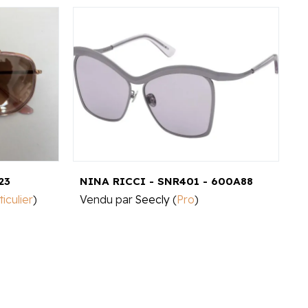
23
NINA RICCI - SNR401 - 600A88
D
ticulier
)
Vendu par
Seecly
(
Pro
)
V