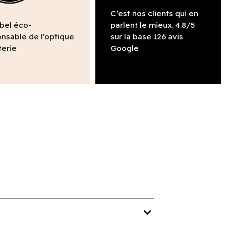
C’est nos clients qui en
abel éco-
parlent le mieux. 4.8/5
nsable de l’optique
sur la base 126 avis
terie
Google
expand_more