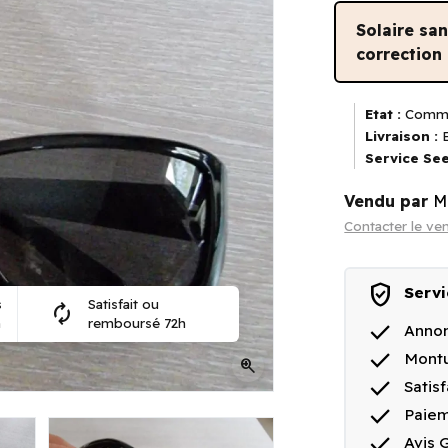
Solaire sa
correction
Etat :
Comme
Livraison :
E
Service See
Vendu par
M
Contacter le ve
verified_user
Servi
s
Satisfait ou
autorenew
n
remboursé 72h
done
Annon
done
Montu
zoom_in
done
Satis
done
Paiem
done
Avis