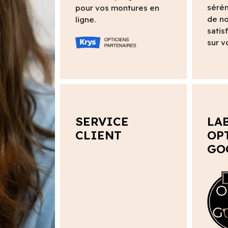
sérén
pour vos montures en
de no
ligne.
satis
sur v
SERVICE
LA
CLIENT
OP
GO