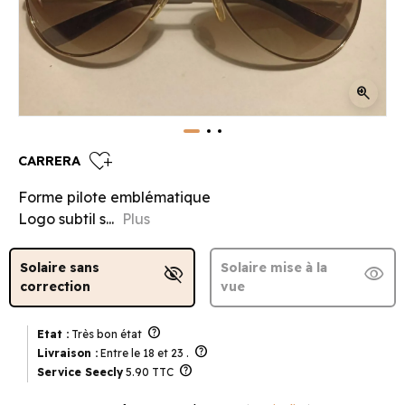
zoom_in
heart_plus
CARRERA
Forme pilote emblématique
Logo subtil s...
Plus
Solaire sans
Solaire mise à la
visibility_off
visibility
correction
vue
help
Etat :
Très bon état
help
Livraison :
Entre le 18 et 23 .
help
Service Seecly
5.90 TTC