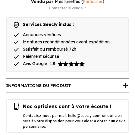
Vendu par
Mes lunettes
(
Particulier
)
Contacter le vendeur
verified_user
Services Seecly inclus :
done
Annonces vérifiées
done
Montures reconditionnées avant expédition
done
Satisfait ou remboursé 72h
done
Paiement sécurisé
done
Avis Google
4.8
add
INFORMATIONS DU PRODUIT
phone_iphone
Nos opticiens sont à votre écoute !
Contactez-nous par mail,
hello@seecly.com
, un opticien
sera à votre disposition pour vous aider à obtenir un devis
personnalisé.