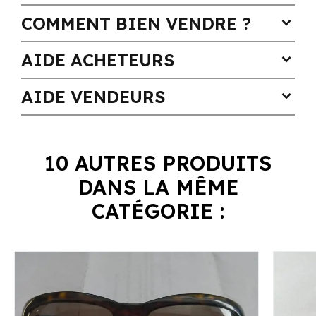
COMMENT BIEN VENDRE ?
expand_more
AIDE ACHETEURS
expand_more
AIDE VENDEURS
expand_more
10 AUTRES PRODUITS
DANS LA MÊME
CATÉGORIE :