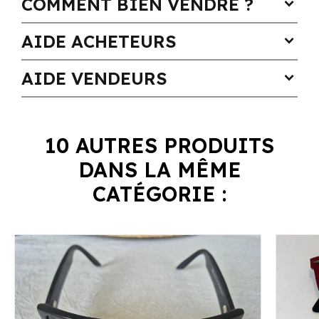
COMMENT BIEN VENDRE ?
expand_more
AIDE ACHETEURS
expand_more
AIDE VENDEURS
expand_more
10 AUTRES PRODUITS
DANS LA MÊME
CATÉGORIE :