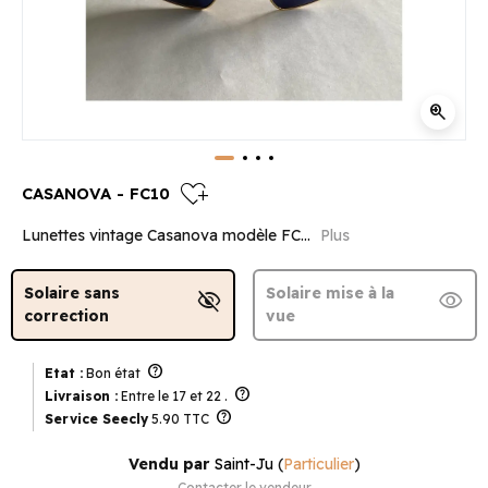
zoom_in
heart_plus
CASANOVA - FC10
Lunettes vintage Casanova modèle FC...
Plus
Solaire sans
Solaire mise à la
visibility_off
visibility
correction
vue
help
Etat :
Bon état
help
Livraison :
Entre le 17 et 22 .
help
Service Seecly
5.90 TTC
Vendu par
Saint-Ju
(
Particulier
)
Contacter le vendeur