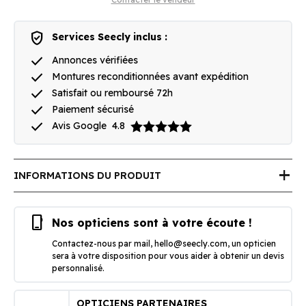
verified_user
Services Seecly inclus :
done
Annonces vérifiées
done
Montures reconditionnées avant expédition
done
Satisfait ou remboursé 72h
done
Paiement sécurisé
done
Avis Google
4.8
add
INFORMATIONS DU PRODUIT
phone_iphone
Nos opticiens sont à votre écoute !
Contactez-nous par mail,
hello@seecly.com
, un opticien
sera à votre disposition pour vous aider à obtenir un devis
personnalisé.
OPTICIENS PARTENAIRES