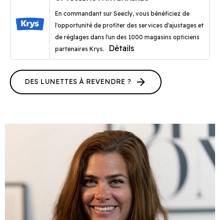
En commandant sur Seecly, vous bénéficiez de
l'opportunité de profiter des services d'ajustages et
de réglages dans l'un des 1000 magasins opticiens
Détails
partenaires Krys.
arrow_forward
DES LUNETTES À REVENDRE ?