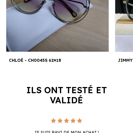
CHLOÉ - CH0045S 62¤18
JIMMY
ILS ONT TESTÉ ET
VALIDÉ
JE SUIS RAVI DE MON ACHAT !