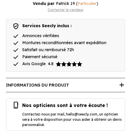
Vendu par
Patrick 19
(
Particulier
)
Contacter le vendeur
verified_user
Services Seecly inclus :
done
Annonces vérifiées
done
Montures reconditionnées avant expédition
done
Satisfait ou remboursé 72h
done
Paiement sécurisé
done
Avis Google
4.8
add
INFORMATIONS DU PRODUIT
phone_iphone
Nos opticiens sont à votre écoute !
Contactez-nous par mail,
hello@seecly.com
, un opticien
sera à votre disposition pour vous aider à obtenir un devis
personnalisé.