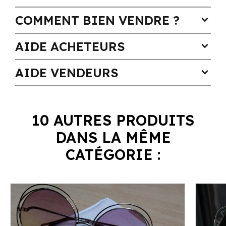
COMMENT BIEN VENDRE ?
expand_more
AIDE ACHETEURS
expand_more
AIDE VENDEURS
expand_more
10 AUTRES PRODUITS
DANS LA MÊME
CATÉGORIE :