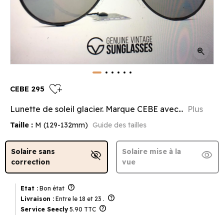
zoom_in
heart_plus
CEBE 295
Lunette de soleil glacier. Marque CEBE avec...
Plus
Taille :
M (129-132mm)
Guide des tailles
Solaire sans
Solaire mise à la
visibility_off
visibility
correction
vue
help
Etat :
Bon état
help
Livraison :
Entre le 18 et 23 .
help
Service Seecly
5.90 TTC