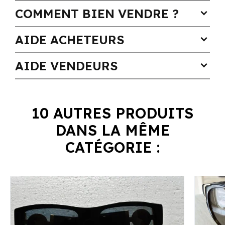
COMMENT BIEN VENDRE ?
expand_more
AIDE ACHETEURS
expand_more
AIDE VENDEURS
expand_more
10 AUTRES PRODUITS
DANS LA MÊME
CATÉGORIE :