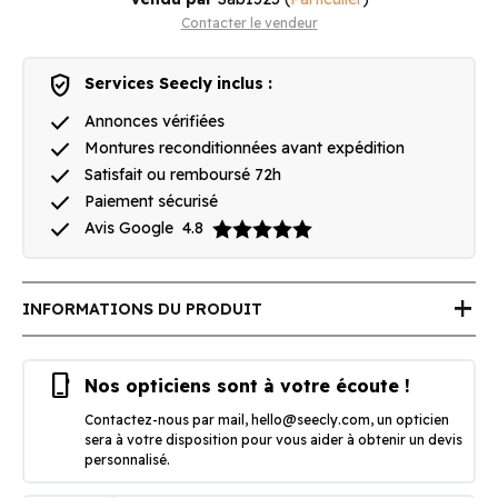
Contacter le vendeur
verified_user
Services Seecly inclus :
done
Annonces vérifiées
done
Montures reconditionnées avant expédition
done
Satisfait ou remboursé 72h
done
Paiement sécurisé
done
Avis Google
4.8
add
INFORMATIONS DU PRODUIT
phone_iphone
Nos opticiens sont à votre écoute !
Contactez-nous par mail,
hello@seecly.com
, un opticien
sera à votre disposition pour vous aider à obtenir un devis
personnalisé.