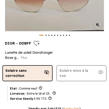
zoom_in
heart_plus
DIOR - DDBFF
Lunette de soleil Diorstronger
Rose g...
Plus
Solaire sans
Solaire mise à la
visibility_off
visibility
correction
vue
help
Etat :
Comme neuf
help
Livraison :
Entre le 18 et 23 .
help
Service Seecly
5.90 TTC
Vendu par
Sab1525
(
Particulier
)