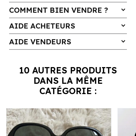
COMMENT BIEN VENDRE ?
expand_more
AIDE ACHETEURS
expand_more
AIDE VENDEURS
expand_more
10 AUTRES PRODUITS
DANS LA MÊME
CATÉGORIE :