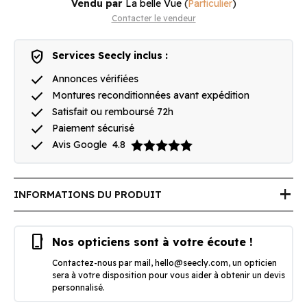
Vendu par
La belle Vue
(
Particulier
)
Contacter le vendeur
verified_user
Services Seecly inclus :
done
Annonces vérifiées
done
Montures reconditionnées avant expédition
done
Satisfait ou remboursé 72h
done
Paiement sécurisé
done
Avis Google
4.8
add
INFORMATIONS DU PRODUIT
phone_iphone
Nos opticiens sont à votre écoute !
Contactez-nous par mail,
hello@seecly.com
, un opticien
sera à votre disposition pour vous aider à obtenir un devis
personnalisé.