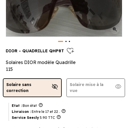
zoom_in
heart_plus
DIOR - QUADRILLE QHP8T
Solaires DIOR modèle Quadrille
115
Solaire sans
Solaire mise à la
visibility_off
visibility
correction
vue
help
Etat :
Bon état
help
Livraison :
Entre le 17 et 22 .
help
Service Seecly
5.90 TTC