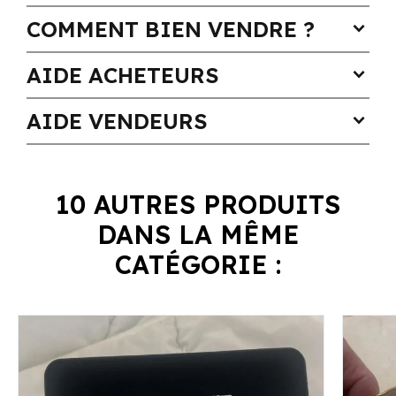
COMMENT BIEN VENDRE ?
expand_more
AIDE ACHETEURS
expand_more
AIDE VENDEURS
expand_more
10 AUTRES PRODUITS
DANS LA MÊME
CATÉGORIE :