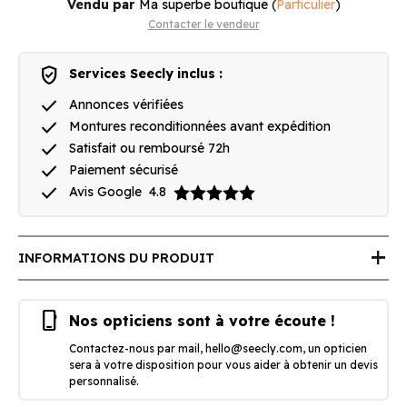
Vendu par
Ma superbe boutique
(
Particulier
)
Contacter le vendeur
verified_user
Services Seecly inclus :
done
Annonces vérifiées
done
Montures reconditionnées avant expédition
done
Satisfait ou remboursé 72h
done
Paiement sécurisé
done
Avis Google
4.8
add
INFORMATIONS DU PRODUIT
phone_iphone
Nos opticiens sont à votre écoute !
Contactez-nous par mail,
hello@seecly.com
, un opticien
sera à votre disposition pour vous aider à obtenir un devis
personnalisé.