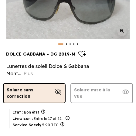
zoom_in
heart_plus
DOLCE GABBANA - DG 2019-M
Lunettes de soleil Dolce & Gabbana
Mont...
Plus
Solaire sans
Solaire mise à la
visibility_off
visibility
correction
vue
help
Etat :
Bon état
help
Livraison :
Entre le 17 et 22 .
help
Service Seecly
5.90 TTC