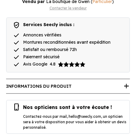
Vendu par
La boutique de Gwen
(
Particulier
)
Contacter le vendeur
verified_user
Services Seecly inclus :
done
Annonces vérifiées
done
Montures reconditionnées avant expédition
done
Satisfait ou remboursé 72h
done
Paiement sécurisé
done
Avis Google
4.8
add
INFORMATIONS DU PRODUIT
phone_iphone
Nos opticiens sont à votre écoute !
Contactez-nous par mail,
hello@seecly.com
, un opticien
sera à votre disposition pour vous aider à obtenir un devis
personnalisé.