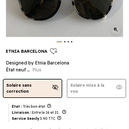
zoom_in
heart_plus
ETNIA BARCELONA
Designed by Etnia Barcelona
État neuf ...
Plus
Solaire sans
Solaire mise à la
visibility_off
visibility
correction
vue
help
Etat :
Très bon état
help
Livraison :
Entre le 16 et 21 .
help
Service Seecly
5.90 TTC