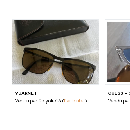
VUARNET
GUESS - 
Vendu par
Rioyoko16
(
Particulier
)
Vendu pa