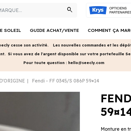
search
E SOLEIL
GUIDE ACHAT/VENTE
COMMENT ÇA MAR
eecly cesse son activité.
Les nouvelles commandes et les dépôts
ent.
Si vous avez de l'argent disponible sur votre portefeuille Se
Pour toute question :
hello@seecly.com
 D'ORIGINE
Fendi - FF 0345/S 086P 59¤14
FEND
59¤1
Monture en trè