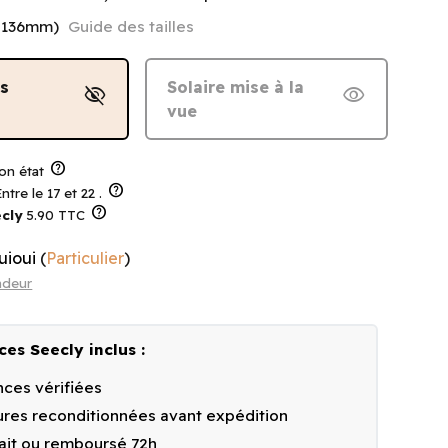
3-136mm)
Guide des tailles
ns
Solaire mise à la
visibility_off
visibility
vue
help
on état
help
ntre le 17 et 22 .
help
cly
5.90 TTC
uioui
(
Particulier
)
ndeur
ces Seecly inclus :
ces vérifiées
res reconditionnées avant expédition
fait ou remboursé 72h