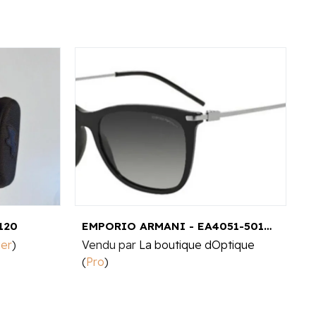
120
EMPORIO ARMANI - EA4051-5017-8G
T
ier
)
Vendu par
La boutique dOptique
V
(
Pro
)