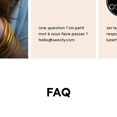
Une question ? Un petit
1er l
mot à nous faire passer ?
respo
hello@seecly.com
lunet
FAQ