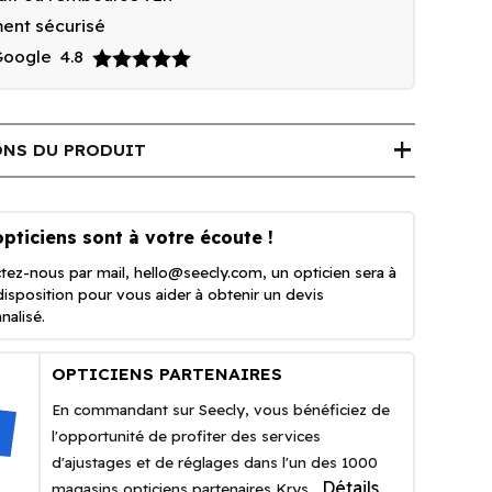
ent sécurisé
 Google
4.8
add
NS DU PRODUIT
pticiens sont à votre écoute !
tez-nous par mail,
hello@seecly.com
, un opticien sera à
disposition pour vous aider à obtenir un devis
nalisé.
OPTICIENS PARTENAIRES
En commandant sur Seecly, vous bénéficiez de
l'opportunité de profiter des services
d'ajustages et de réglages dans l'un des 1000
Détails
magasins opticiens partenaires Krys.