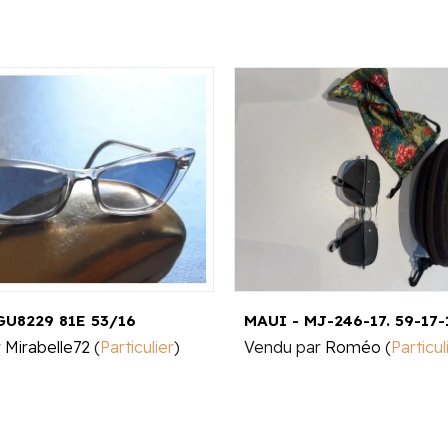
GU8229 81E 53/16
MAUI - MJ-246-17. 59-17-
r
Mirabelle72
(
Particulier
)
Vendu par
Roméo
(
Particul