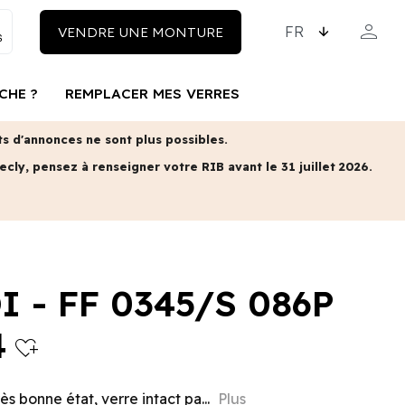
CHOISISSEZ LA LAN
person
VENDRE UNE MONTURE
MON COM
CHE ?
REMPLACER MES VERRES
 d'annonces ne sont plus possibles.
ecly, pensez à renseigner votre RIB avant le 31 juillet 2026.
I - FF 0345/S 086P
4
heart_plus
s bonne état, verre intact pa...
Plus