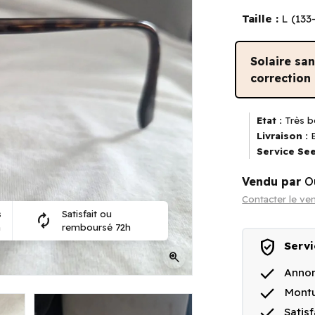
Taille :
L (13
Solaire sa
correction
Etat :
Très b
Livraison :
E
Service See
Vendu par
O
Contacter le ve
s
Satisfait ou
autorenew
n
remboursé 72h
verified_user
Servi
zoom_in
done
Annon
done
Montu
done
Satis