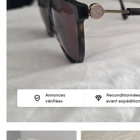
Annonces
Reconditionnée
verified_user
diamond
vérifiées
avant expéditio