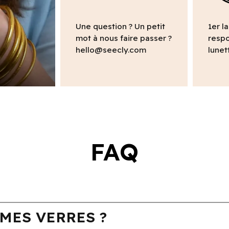
Une question ? Un petit
1er l
mot à nous faire passer ?
respo
hello@seecly.com
lunet
FAQ
MES VERRES ?