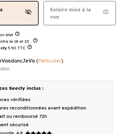
ns
Solaire mise à la
visibility_off
visibility
vue
help
on état
help
ntre le 18 et 23 .
help
cly
5.90 TTC
eVoisdoncJeVis
(
Particulier
)
ndeur
ces Seecly inclus :
ces vérifiées
res reconditionnées avant expédition
fait ou remboursé 72h
ent sécurisé
 Google
4.8