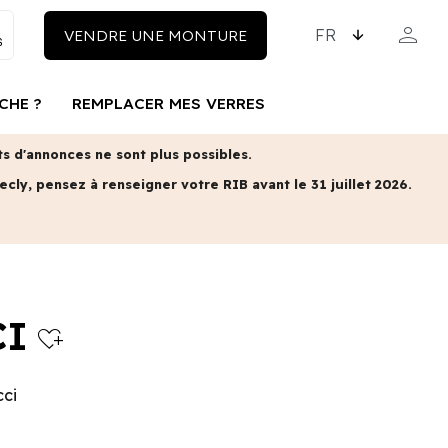
CHOISISSEZ LA LAN
person
VENDRE UNE MONTURE
MON COM
CHE ?
REMPLACER MES VERRES
 d'annonces ne sont plus possibles.
ecly, pensez à renseigner votre RIB avant le 31 juillet 2026.
CI
heart_plus
cci