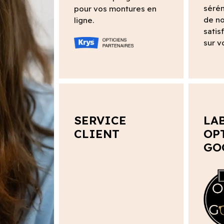
sérén
pour vos montures en
de no
ligne.
satis
sur v
SERVICE
LA
CLIENT
OP
GO