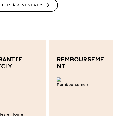
arrow_forward
ETTES À REVENDRE ?
RANTIE
REMBOURSEME
ECLY
NT
tez en toute