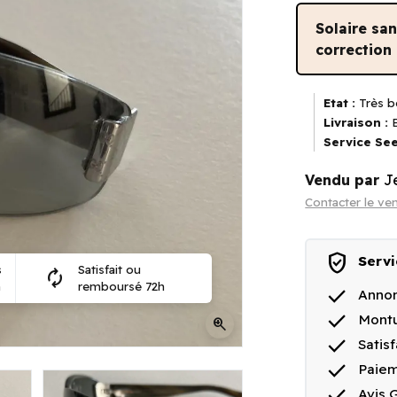
Solaire sa
correction
Etat :
Très b
Livraison :
E
Service See
Vendu par
J
Contacter le ve
verified_user
Servi
s
Satisfait ou
autorenew
n
remboursé 72h
done
Annon
done
Montu
zoom_in
done
Satis
done
Paiem
done
Avis