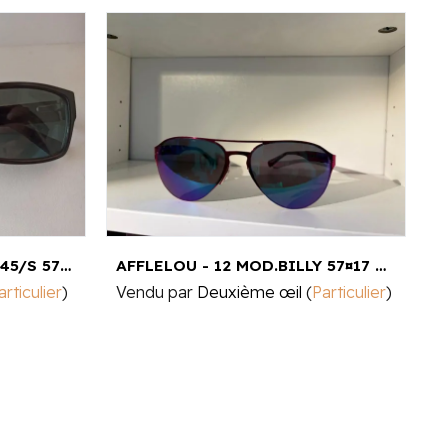
EMPORIO ARMANI - EA9745/S 57-15
AFFLELOU - 12 MOD.BILLY 57¤17 C13 135MM
F
articulier
)
Vendu par
Deuxième œil
(
Particulier
)
V