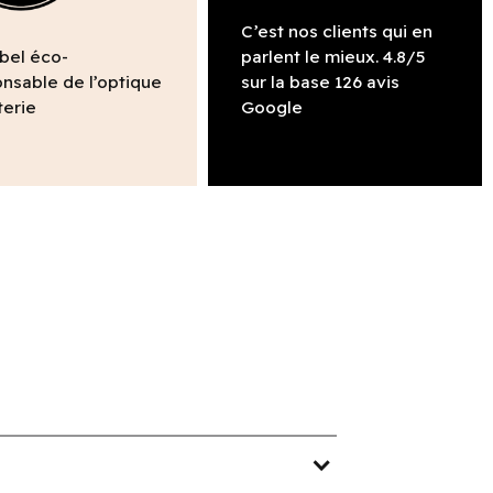
C’est nos clients qui en
abel éco-
parlent le mieux. 4.8/5
nsable de l’optique
sur la base 126 avis
terie
Google
expand_more