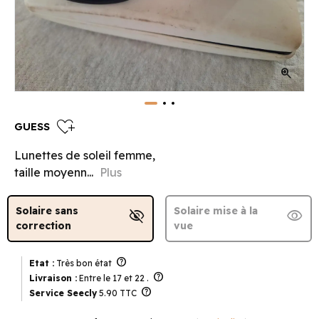
zoom_in
heart_plus
GUESS
Lunettes de soleil femme,
taille moyenn...
Plus
Solaire sans
Solaire mise à la
visibility_off
visibility
correction
vue
help
Etat :
Très bon état
help
Livraison :
Entre le 17 et 22 .
help
Service Seecly
5.90 TTC