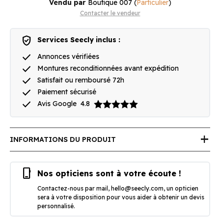
Vendu par
Boutique 007
(
Particulier
)
Contacter le vendeur
verified_user
Services Seecly inclus :
done
Annonces vérifiées
done
Montures reconditionnées avant expédition
done
Satisfait ou remboursé 72h
done
Paiement sécurisé
done
Avis Google
4.8
add
INFORMATIONS DU PRODUIT
phone_iphone
Nos opticiens sont à votre écoute !
Contactez-nous par mail,
hello@seecly.com
, un opticien
sera à votre disposition pour vous aider à obtenir un devis
personnalisé.