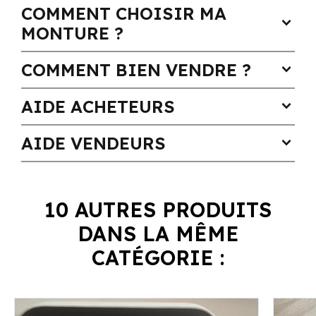
COMMENT CHOISIR MA
expand_more
MONTURE ?
COMMENT BIEN VENDRE ?
expand_more
AIDE ACHETEURS
expand_more
AIDE VENDEURS
expand_more
10 AUTRES PRODUITS
DANS LA MÊME
CATÉGORIE :