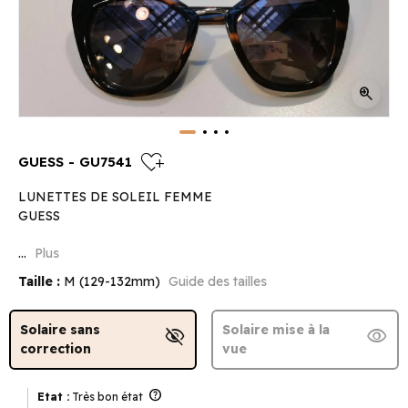
zoom_in
heart_plus
GUESS - GU7541
LUNETTES DE SOLEIL FEMME
GUESS
...
Plus
Taille :
M (129-132mm)
Guide des tailles
Solaire sans
Solaire mise à la
visibility_off
visibility
correction
vue
help
Etat :
Très bon état