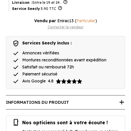
help
Livraison :
Entre le 19 et 24 .
help
Service Seecly
5.90 TTC
Vendu par
Enirac13
(
Particulier
)
Contacter le vendeur
verified_user
Services Seecly inclus :
done
Annonces vérifiées
done
Montures reconditionnées avant expédition
done
Satisfait ou remboursé 72h
done
Paiement sécurisé
done
Avis Google
4.8
add
INFORMATIONS DU PRODUIT
phone_iphone
Nos opticiens sont à votre écoute !