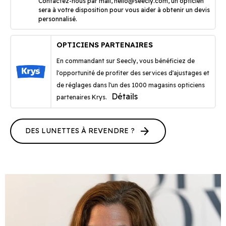
Contactez-nous par mail,
hello@seecly.com
, un opticien
sera à votre disposition pour vous aider à obtenir un devis
personnalisé.
OPTICIENS PARTENAIRES
En commandant sur Seecly, vous bénéficiez de
l'opportunité de profiter des services d'ajustages et
de réglages dans l'un des 1000 magasins opticiens
Détails
partenaires Krys.
arrow_forward
DES LUNETTES À REVENDRE ?