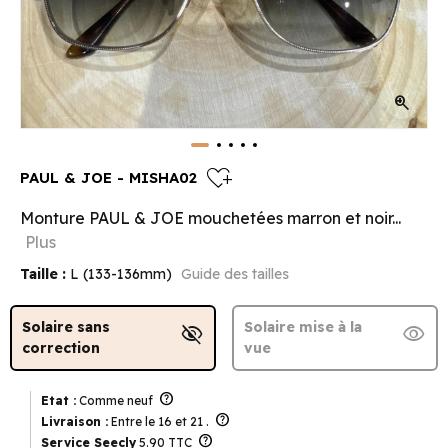
zoom_in
heart_plus
PAUL & JOE - MISHA02
Monture PAUL & JOE mouchetées marron et noir...
Plus
Taille :
L (133-136mm)
Guide des tailles
Solaire sans
Solaire mise à la
visibility_off
visibility
correction
vue
help
Etat :
Comme neuf
help
Livraison :
Entre le 16 et 21 .
help
Service Seecly
5.90 TTC