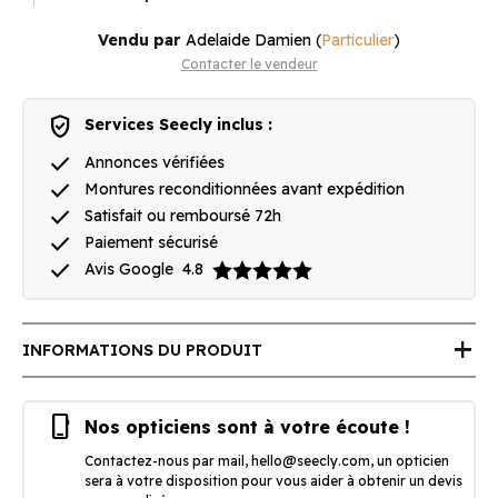
Vendu par
Adelaide Damien
(
Particulier
)
Contacter le vendeur
verified_user
Services Seecly inclus :
done
Annonces vérifiées
done
Montures reconditionnées avant expédition
done
Satisfait ou remboursé 72h
done
Paiement sécurisé
done
Avis Google
4.8
add
INFORMATIONS DU PRODUIT
phone_iphone
Nos opticiens sont à votre écoute !
Contactez-nous par mail,
hello@seecly.com
, un opticien
sera à votre disposition pour vous aider à obtenir un devis