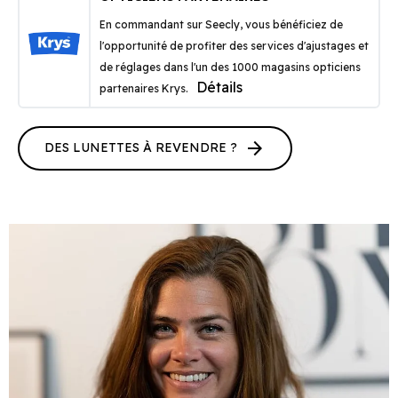
En commandant sur Seecly, vous bénéficiez de
l'opportunité de profiter des services d'ajustages et
de réglages dans l'un des 1000 magasins opticiens
Détails
partenaires Krys.
arrow_forward
DES LUNETTES À REVENDRE ?