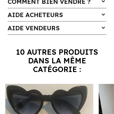
COMMENT BIEN VENDRE ?
expand_more
AIDE ACHETEURS
expand_more
AIDE VENDEURS
expand_more
10 AUTRES PRODUITS
DANS LA MÊME
CATÉGORIE :