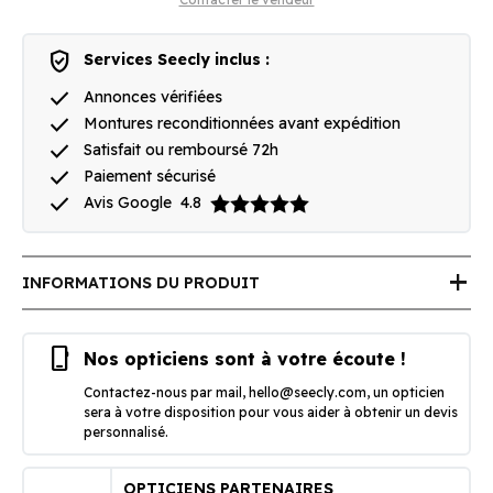
verified_user
Services Seecly inclus :
done
Annonces vérifiées
done
Montures reconditionnées avant expédition
done
Satisfait ou remboursé 72h
done
Paiement sécurisé
done
Avis Google
4.8
add
INFORMATIONS DU PRODUIT
phone_iphone
Nos opticiens sont à votre écoute !
Contactez-nous par mail,
hello@seecly.com
, un opticien
sera à votre disposition pour vous aider à obtenir un devis
personnalisé.
OPTICIENS PARTENAIRES