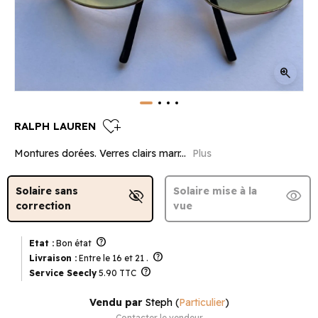
zoom_in
heart_plus
RALPH LAUREN
Montures dorées. Verres clairs marr...
Plus
Solaire sans
Solaire mise à la
visibility_off
visibility
correction
vue
help
Etat :
Bon état
help
Livraison :
Entre le 16 et 21 .
help
Service Seecly
5.90 TTC
Vendu par
Steph
(
Particulier
)
Contacter le vendeur