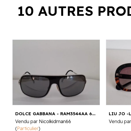
10 AUTRES PRO
DOLCE GABBANA - RAM3544AA 60¤45
LIU JO -
Vendu par
Nicolkidman66
Vendu pa
(
Particulier
)