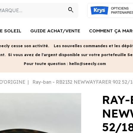
search
E SOLEIL
GUIDE ACHAT/VENTE
COMMENT ÇA MAR
eecly cesse son activité.
Les nouvelles commandes et les dépôts
ent.
Si vous avez de l'argent disponible sur votre portefeuille Se
Pour toute question :
hello@seecly.com
 D'ORIGINE
Ray-ban - RB2132 NEWWAYFARER 902 52/1
RAY-
NEWW
52/1