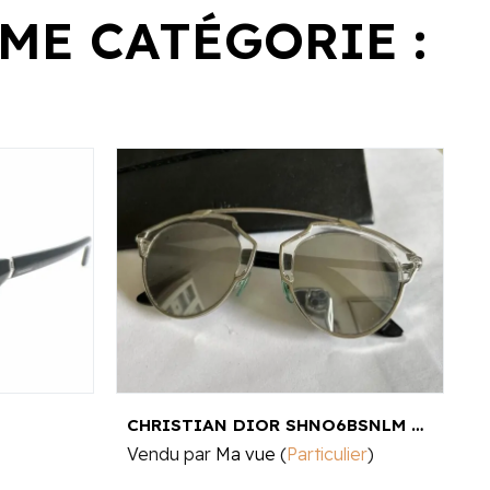
ME CATÉGORIE :
CHRISTIAN DIOR SHNO6BSNLM SO REAL
E
Vendu par
Ma vue
(
Particulier
)
V