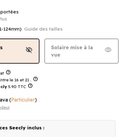
 portées
Plus
21-124mm)
Guide des tailles
ns
Solaire mise à la
visibility_off
visibility
vue
help
at
help
ntre le 16 et 21 .
help
cly
5.90 TTC
iava
(
Particulier
)
ndeur
ces Seecly inclus :