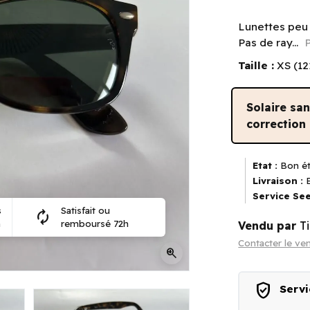
Lunettes peu
Pas de ray...
Taille :
XS (1
Solaire sa
correction
Etat :
Bon ét
Livraison :
E
Service See
s
Satisfait ou
autorenew
n
remboursé 72h
Vendu par
T
Contacter le ve
zoom_in
verified_user
Servi