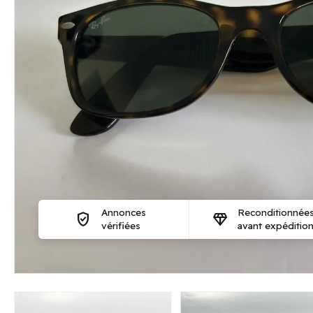
Annonces
Reconditionnée
verified_user
diamond
vérifiées
avant expéditio