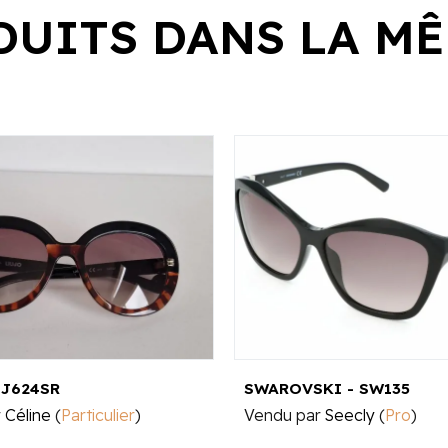
DUITS DANS LA MÊ
LJ624SR
SWAROVSKI - SW135
r
Céline
(
Particulier
)
Vendu par
Seecly
(
Pro
)