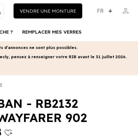
CHOISISSEZ LA LAN
person
VENDRE UNE MONTURE
MON COM
CHE ?
REMPLACER MES VERRES
 d'annonces ne sont plus possibles.
ecly, pensez à renseigner votre RIB avant le 31 juillet 2026.
8
BAN - RB2132
AYFARER 902
8
heart_plus