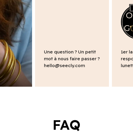
Une question ? Un petit
1er l
mot à nous faire passer ?
respo
hello@seecly.com
lunet
FAQ