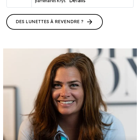
Détails
partenaires Krys.
arrow_forward
DES LUNETTES À REVENDRE ?