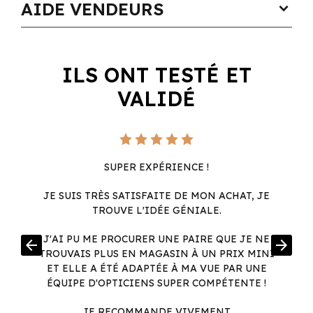
AIDE VENDEURS
expand_more
ILS ONT TESTÉ ET
VALIDÉ
SUPER EXPÉRIENCE !
JE SUIS TRÈS SATISFAITE DE MON ACHAT, JE
TROUVE L'IDÉE GÉNIALE.
R
J'AI PU ME PROCURER UNE PAIRE QUE JE NE
arrow_back
arrow_forward
.
TROUVAIS PLUS EN MAGASIN À UN PRIX MINI
.
ET ELLE A ÉTÉ ADAPTÉE À MA VUE PAR UNE
ÉQUIPE D'OPTICIENS SUPER COMPÉTENTE !
JE RECOMMANDE VIVEMENT