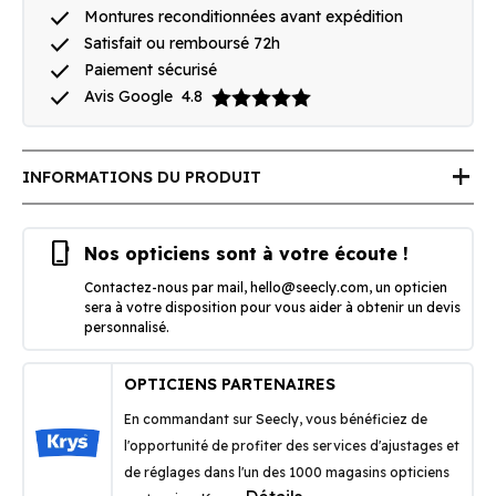
done
Montures reconditionnées avant expédition
done
Satisfait ou remboursé 72h
done
Paiement sécurisé
done
Avis Google
4.8
add
INFORMATIONS DU PRODUIT
phone_iphone
Nos opticiens sont à votre écoute !
Contactez-nous par mail,
hello@seecly.com
, un opticien
sera à votre disposition pour vous aider à obtenir un devis
personnalisé.
OPTICIENS PARTENAIRES
En commandant sur Seecly, vous bénéficiez de
l'opportunité de profiter des services d'ajustages et
de réglages dans l'un des 1000 magasins opticiens