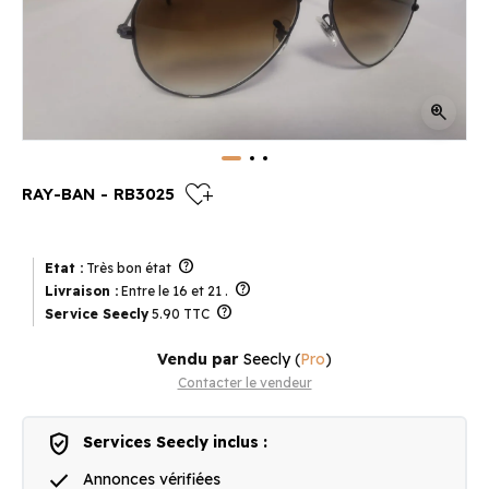
zoom_in
heart_plus
RAY-BAN - RB3025
help
Etat :
Très bon état
help
Livraison :
Entre le 16 et 21 .
help
Service Seecly
5.90 TTC
Vendu par
Seecly
(
Pro
)
Contacter le vendeur
verified_user
Services Seecly inclus :
done
Annonces vérifiées