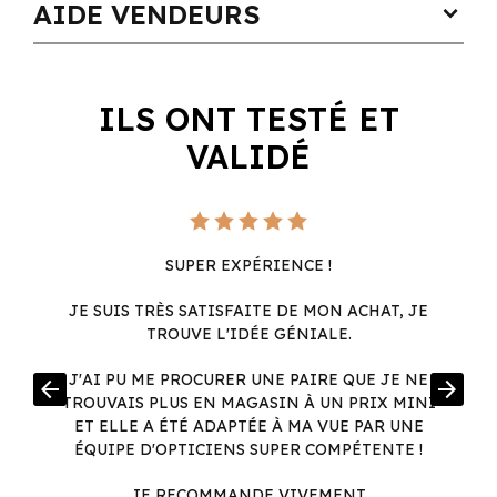
AIDE VENDEURS
expand_more
ILS ONT TESTÉ ET
VALIDÉ
SUPER EXPÉRIENCE !
JE SUIS TRÈS SATISFAITE DE MON ACHAT, JE
TROUVE L'IDÉE GÉNIALE.
R
J'AI PU ME PROCURER UNE PAIRE QUE JE NE
arrow_back
arrow_forward
.
TROUVAIS PLUS EN MAGASIN À UN PRIX MINI
.
ET ELLE A ÉTÉ ADAPTÉE À MA VUE PAR UNE
ÉQUIPE D'OPTICIENS SUPER COMPÉTENTE !
JE RECOMMANDE VIVEMENT