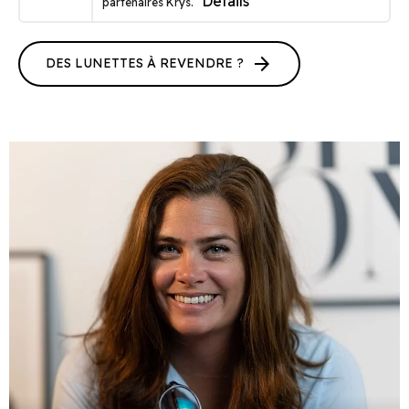
Détails
partenaires Krys.
arrow_forward
DES LUNETTES À REVENDRE ?