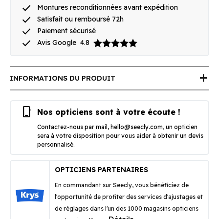
done
Montures reconditionnées avant expédition
done
Satisfait ou remboursé 72h
done
Paiement sécurisé
done
Avis Google
4.8
add
INFORMATIONS DU PRODUIT
phone_iphone
Nos opticiens sont à votre écoute !
Contactez-nous par mail,
hello@seecly.com
, un opticien
sera à votre disposition pour vous aider à obtenir un devis
personnalisé.
OPTICIENS PARTENAIRES
En commandant sur Seecly, vous bénéficiez de
l'opportunité de profiter des services d'ajustages et
de réglages dans l'un des 1000 magasins opticiens