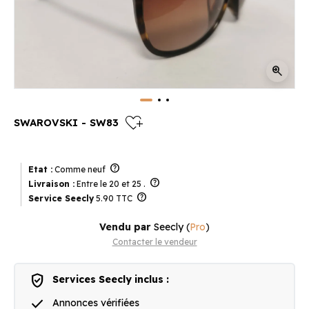
zoom_in
heart_plus
SWAROVSKI - SW83
help
Etat :
Comme neuf
help
Livraison :
Entre le 20 et 25 .
help
Service Seecly
5.90 TTC
Vendu par
Seecly
(
Pro
)
Contacter le vendeur
verified_user
Services Seecly inclus :
done
Annonces vérifiées