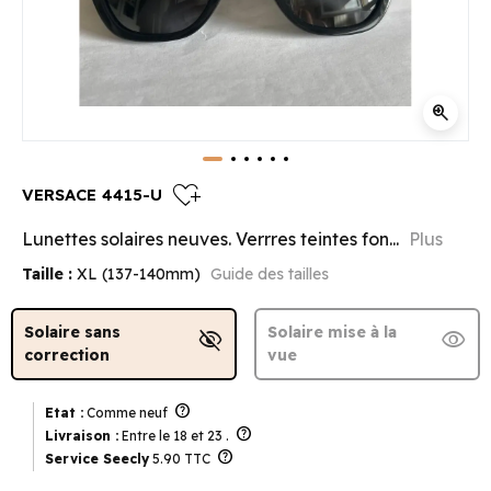
zoom_in
heart_plus
VERSACE 4415-U
Lunettes solaires neuves. Verrres teintes fon...
Plus
Taille :
XL (137-140mm)
Guide des tailles
Solaire sans
Solaire mise à la
visibility_off
visibility
correction
vue
help
Etat :
Comme neuf
help
Livraison :
Entre le 18 et 23 .
help
Service Seecly
5.90 TTC