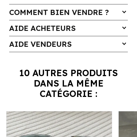
COMMENT BIEN VENDRE ?
expand_more
AIDE ACHETEURS
expand_more
AIDE VENDEURS
expand_more
10 AUTRES PRODUITS
DANS LA MÊME
CATÉGORIE :