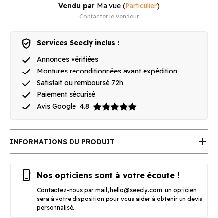
Vendu par
Ma vue
(
Particulier
)
Contacter le vendeur
verified_user
Services Seecly inclus :
done
Annonces vérifiées
done
Montures reconditionnées avant expédition
done
Satisfait ou remboursé 72h
done
Paiement sécurisé
done
Avis Google
4.8
add
INFORMATIONS DU PRODUIT
phone_iphone
Nos opticiens sont à votre écoute !
Contactez-nous par mail,
hello@seecly.com
, un opticien
sera à votre disposition pour vous aider à obtenir un devis
personnalisé.