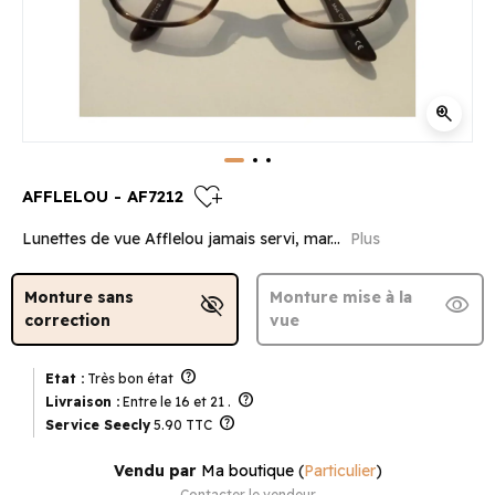
zoom_in
heart_plus
AFFLELOU - AF7212
Lunettes de vue Afflelou jamais servi, mar...
Plus
Monture sans
Monture mise à la
visibility_off
visibility
correction
vue
help
Etat :
Très bon état
help
Livraison :
Entre le 16 et 21 .
help
Service Seecly
5.90 TTC
Vendu par
Ma boutique
(
Particulier
)
Contacter le vendeur