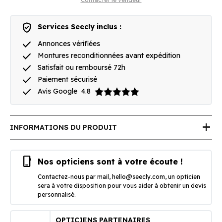
verified_user
Services Seecly inclus :
done
Annonces vérifiées
done
Montures reconditionnées avant expédition
done
Satisfait ou remboursé 72h
done
Paiement sécurisé
done
Avis Google
4.8
add
INFORMATIONS DU PRODUIT
phone_iphone
Nos opticiens sont à votre écoute !
Contactez-nous par mail,
hello@seecly.com
, un opticien
sera à votre disposition pour vous aider à obtenir un devis
personnalisé.
OPTICIENS PARTENAIRES