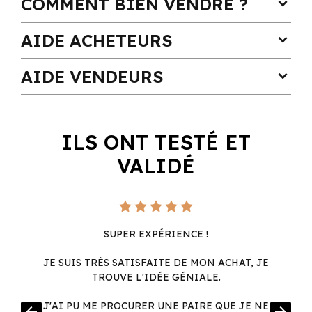
COMMENT BIEN VENDRE ?
expand_more
AIDE ACHETEURS
expand_more
AIDE VENDEURS
expand_more
ILS ONT TESTÉ ET
VALIDÉ
SUPER EXPÉRIENCE !
JE SUIS TRÈS SATISFAITE DE MON ACHAT, JE
TROUVE L'IDÉE GÉNIALE.
R
J'AI PU ME PROCURER UNE PAIRE QUE JE NE