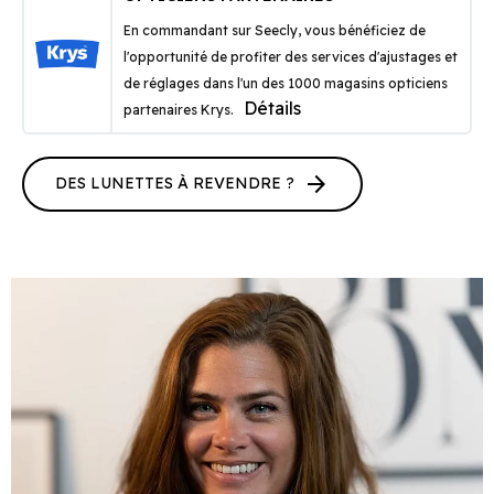
En commandant sur Seecly, vous bénéficiez de
l'opportunité de profiter des services d'ajustages et
de réglages dans l'un des 1000 magasins opticiens
Détails
partenaires Krys.
arrow_forward
DES LUNETTES À REVENDRE ?