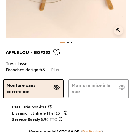
zoom_in
heart_plus
AFFLELOU - BOF282
Très classes
Branches design tr&...
Plus
Monture sans
Monture mise à la
visibility_off
visibility
correction
vue
help
Etat :
Très bon état
help
Livraison :
Entre le 18 et 23 .
help
Service Seecly
5.90 TTC
Vendu par
MAGIC SHOP
(
Particulier
)