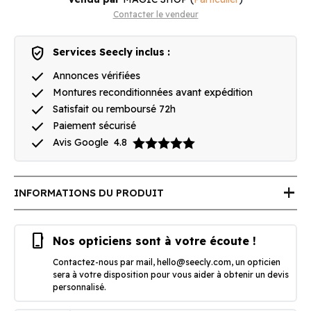
Contacter le vendeur
verified_user
Services Seecly inclus :
done
Annonces vérifiées
done
Montures reconditionnées avant expédition
done
Satisfait ou remboursé 72h
done
Paiement sécurisé
done
Avis Google
4.8
add
INFORMATIONS DU PRODUIT
phone_iphone
Nos opticiens sont à votre écoute !
Contactez-nous par mail,
hello@seecly.com
, un opticien
sera à votre disposition pour vous aider à obtenir un devis
personnalisé.