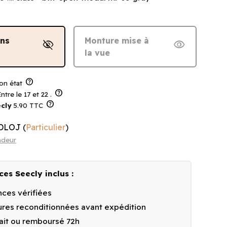
ans
Monture mise à
visibility_off
visibility
la vue
help
on état
help
ntre le 17 et 22 .
help
cly
5.90 TTC
DLOJ
(
Particulier
)
ndeur
ces Seecly inclus :
ces vérifiées
res reconditionnées avant expédition
fait ou remboursé 72h