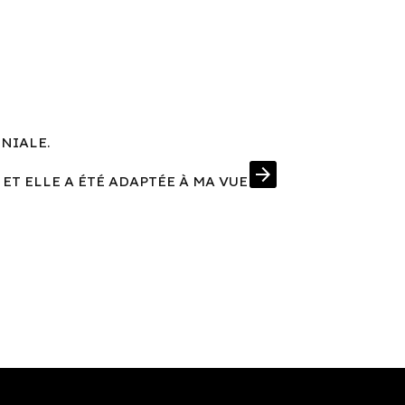
ÉNIALE.
UNE MONT
arrow_forward
 ET ELLE A ÉTÉ ADAPTÉE À MA VUE
J'AI EN PRIM