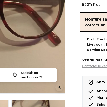
500">Plus
Monture s
correction
Etat :
Très b
Livraison :
E
Service See
Vendu par
S
Contacter le ve
s
Satisfait ou
autorenew
n
remboursé 72h
verified_user
Servi
zoom_in
done
Annon
done
Montu
done
Satis