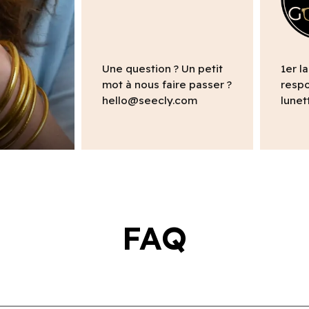
Une question ? Un petit
1er l
mot à nous faire passer ?
respo
hello@seecly.com
lunet
FAQ