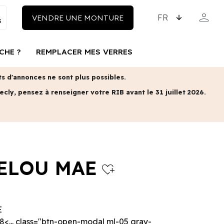
CHOISISSEZ LA LAN
person
VENDRE UNE MONTURE
MON COM
CHE ?
REMPLACER MES VERRES
 d'annonces ne sont plus possibles.
ecly, pensez à renseigner votre RIB avant le 31 juillet 2026.
ELOU MAE
heart_plus
E
8<... class="btn-open-modal ml-05 gray-