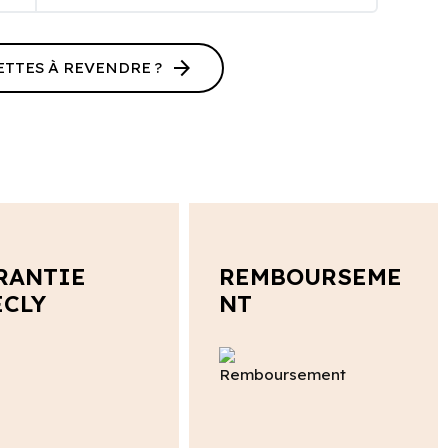
arrow_forward
ETTES À REVENDRE ?
RANTIE
REMBOURSEME
ECLY
NT