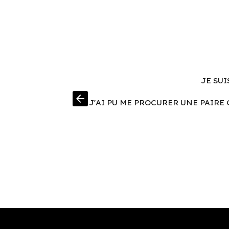
JE SUI
arrow_back
J'AI PU ME PROCURER UNE PAIRE 