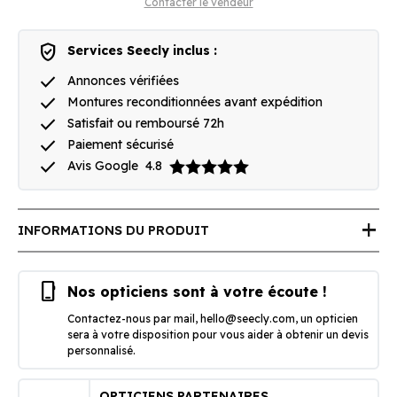
Contacter le vendeur
verified_user
Services Seecly inclus :
done
Annonces vérifiées
done
Montures reconditionnées avant expédition
done
Satisfait ou remboursé 72h
done
Paiement sécurisé
done
Avis Google
4.8
add
INFORMATIONS DU PRODUIT
phone_iphone
Nos opticiens sont à votre écoute !
Contactez-nous par mail,
hello@seecly.com
, un opticien
sera à votre disposition pour vous aider à obtenir un devis
personnalisé.
OPTICIENS PARTENAIRES