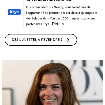
En commandant sur Seecly, vous bénéficiez de
l'opportunité de profiter des services d'ajustages et
de réglages dans l'un des 1000 magasins opticiens
Détails
partenaires Krys.
arrow_forward
DES LUNETTES À REVENDRE ?