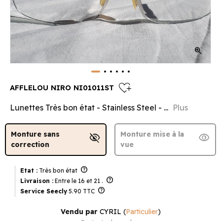
zoom_in
heart_plus
AFFLELOU NIRO NI01011ST
Lunettes Très bon état - Stainless Steel - ...
Plus
Monture sans
Monture mise à la
visibility_off
visibility
correction
vue
help
Etat :
Très bon état
help
Livraison :
Entre le 16 et 21 .
help
Service Seecly
5.90 TTC
Vendu par
CYRIL
(
Particulier
)