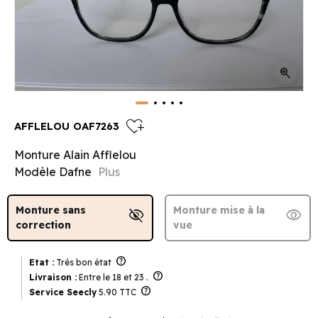
zoom_in
heart_plus
AFFLELOU OAF7263
Monture Alain Afflelou
Modèle Dafne
Plus
Monture sans
Monture mise à la
visibility_off
visibility
correction
vue
help
Etat :
Très bon état
help
Livraison :
Entre le 18 et 23 .
help
Service Seecly
5.90 TTC