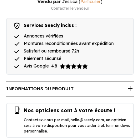
Vendu par
Jessica
(
Particulier
)
Contacter le vendeur
verified_user
Services Seecly inclus :
done
Annonces vérifiées
done
Montures reconditionnées avant expédition
done
Satisfait ou remboursé 72h
done
Paiement sécurisé
done
Avis Google
4.8
add
INFORMATIONS DU PRODUIT
phone_iphone
Nos opticiens sont à votre écoute !
Contactez-nous par mail,
hello@seecly.com
, un opticien
sera à votre disposition pour vous aider à obtenir un devis
personnalisé.