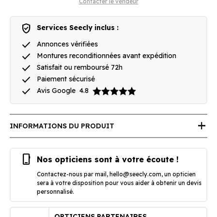
Contacter le vendeur
verified_user
Services Seecly inclus :
done
Annonces vérifiées
done
Montures reconditionnées avant expédition
done
Satisfait ou remboursé 72h
done
Paiement sécurisé
done
Avis Google
4.8
add
INFORMATIONS DU PRODUIT
phone_iphone
Nos opticiens sont à votre écoute !
Contactez-nous par mail,
hello@seecly.com
, un opticien
sera à votre disposition pour vous aider à obtenir un devis
personnalisé.
OPTICIENS PARTENAIRES