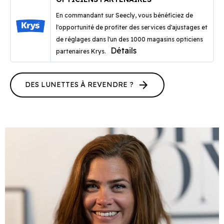
En commandant sur Seecly, vous bénéficiez de
l'opportunité de profiter des services d'ajustages et
de réglages dans l'un des 1000 magasins opticiens
Détails
partenaires Krys.
arrow_forward
DES LUNETTES À REVENDRE ?