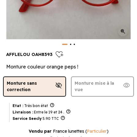
zoom_in
heart_plus
AFFLELOU OAH8393
Monture couleur orange peps !
Monture sans
Monture mise à la
visibility_off
visibility
correction
vue
help
Etat :
Très bon état
help
Livraison :
Entre le 19 et 24 .
help
Service Seecly
5.90 TTC
Vendu par
France lunettes
(
Particulier
)