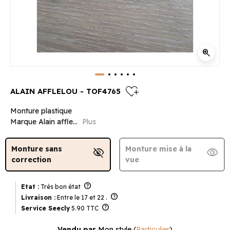
zoom_in
heart_plus
ALAIN AFFLELOU - TOF4765
Monture plastique
Marque Alain affle...
Plus
Monture sans
Monture mise à la
visibility_off
visibility
correction
vue
help
Etat :
Très bon état
help
Livraison :
Entre le 17 et 22 .
help
Service Seecly
5.90 TTC
Vendu par
Mon style
(
Particulier
)