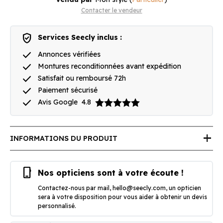
Contacter le vendeur
verified_user
Services Seecly inclus :
done
Annonces vérifiées
done
Montures reconditionnées avant expédition
done
Satisfait ou remboursé 72h
done
Paiement sécurisé
done
Avis Google
4.8
add
INFORMATIONS DU PRODUIT
phone_iphone
Nos opticiens sont à votre écoute !
Contactez-nous par mail,
hello@seecly.com
, un opticien
sera à votre disposition pour vous aider à obtenir un devis
personnalisé.