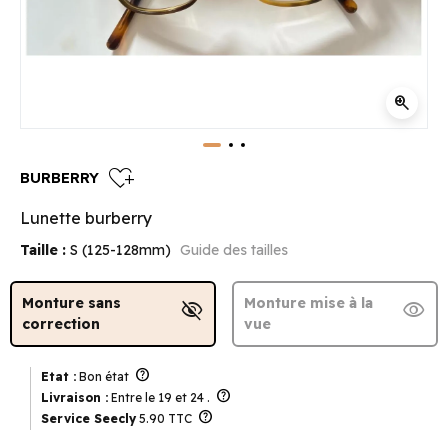
zoom_in
heart_plus
BURBERRY
Lunette burberry
Taille :
S (125-128mm)
Guide des tailles
Monture sans
Monture mise à la
visibility_off
visibility
correction
vue
help
Etat :
Bon état
help
Livraison :
Entre le 19 et 24 .
help
Service Seecly
5.90 TTC