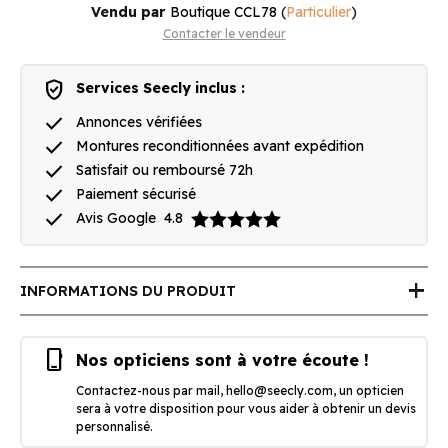
Vendu par
Boutique CCL78
(
Particulier
)
Contacter le vendeur
verified_user
Services Seecly inclus :
done
Annonces vérifiées
done
Montures reconditionnées avant expédition
done
Satisfait ou remboursé 72h
done
Paiement sécurisé
done
Avis Google
4.8
add
INFORMATIONS DU PRODUIT
phone_iphone
Nos opticiens sont à votre écoute !
Contactez-nous par mail,
hello@seecly.com
, un opticien
sera à votre disposition pour vous aider à obtenir un devis
personnalisé.