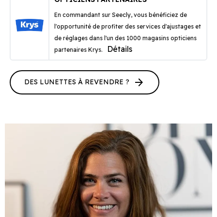
En commandant sur Seecly, vous bénéficiez de
l'opportunité de profiter des services d'ajustages et
de réglages dans l'un des 1000 magasins opticiens
Détails
partenaires Krys.
arrow_forward
DES LUNETTES À REVENDRE ?