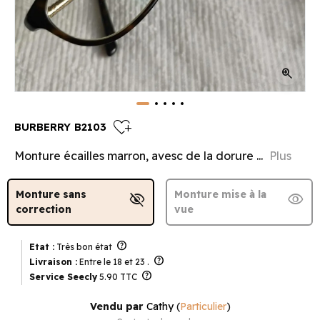
zoom_in
heart_plus
BURBERRY B2103
Monture écailles marron, avesc de la dorure ...
Plus
Monture sans
Monture mise à la
visibility_off
visibility
correction
vue
help
Etat :
Très bon état
help
Livraison :
Entre le 18 et 23 .
help
Service Seecly
5.90 TTC
Vendu par
Cathy
(
Particulier
)