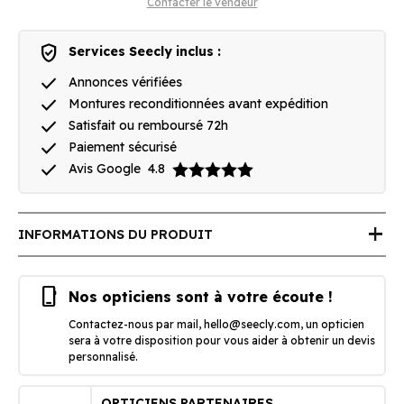
Contacter le vendeur
verified_user
Services Seecly inclus :
done
Annonces vérifiées
done
Montures reconditionnées avant expédition
done
Satisfait ou remboursé 72h
done
Paiement sécurisé
done
Avis Google
4.8
add
INFORMATIONS DU PRODUIT
phone_iphone
Nos opticiens sont à votre écoute !
Contactez-nous par mail,
hello@seecly.com
, un opticien
sera à votre disposition pour vous aider à obtenir un devis
personnalisé.
OPTICIENS PARTENAIRES