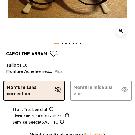
zoom_in
heart_plus
CAROLINE ABRAM
Taille 51 18
Monture Achetée neu...
Plus
Monture sans
Monture mise à la
visibility_off
visibility
correction
vue
help
Etat :
Très bon état
help
Livraison :
Entre le 17 et 22 .
help
Service Seecly
5.90 TTC
Vendu par
Boutique moi
(
Particulier
)