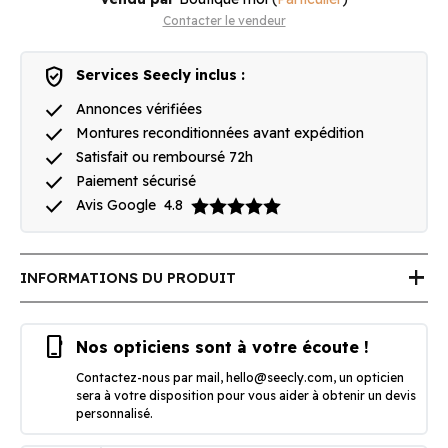
Contacter le vendeur
verified_user
Services Seecly inclus :
done
Annonces vérifiées
done
Montures reconditionnées avant expédition
done
Satisfait ou remboursé 72h
done
Paiement sécurisé
done
Avis Google
4.8
add
INFORMATIONS DU PRODUIT
phone_iphone
Nos opticiens sont à votre écoute !
Contactez-nous par mail,
hello@seecly.com
, un opticien
sera à votre disposition pour vous aider à obtenir un devis
personnalisé.