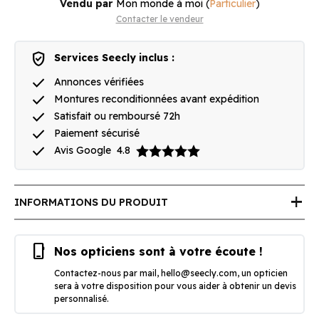
Vendu par
Mon monde à moi
(
Particulier
)
Contacter le vendeur
verified_user
Services Seecly inclus :
done
Annonces vérifiées
done
Montures reconditionnées avant expédition
done
Satisfait ou remboursé 72h
done
Paiement sécurisé
done
Avis Google
4.8
add
INFORMATIONS DU PRODUIT
phone_iphone
Nos opticiens sont à votre écoute !
Contactez-nous par mail,
hello@seecly.com
, un opticien
sera à votre disposition pour vous aider à obtenir un devis
personnalisé.