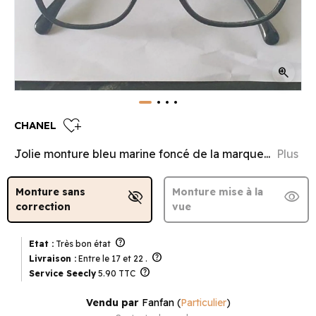
zoom_in
heart_plus
CHANEL
Jolie monture bleu marine foncé de la marque...
Plus
Monture sans
Monture mise à la
visibility_off
visibility
correction
vue
help
Etat :
Très bon état
help
Livraison :
Entre le 17 et 22 .
help
Service Seecly
5.90 TTC
Vendu par
Fanfan
(
Particulier
)