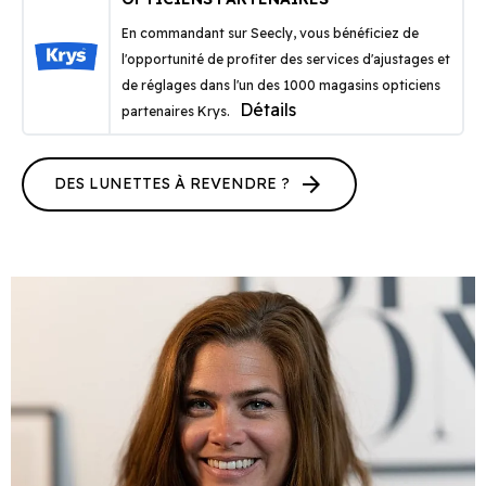
En commandant sur Seecly, vous bénéficiez de
l'opportunité de profiter des services d'ajustages et
de réglages dans l'un des 1000 magasins opticiens
Détails
partenaires Krys.
arrow_forward
DES LUNETTES À REVENDRE ?