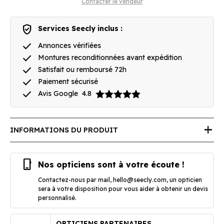
Contacter le vendeur
verified_user
Services Seecly inclus :
done
Annonces vérifiées
done
Montures reconditionnées avant expédition
done
Satisfait ou remboursé 72h
done
Paiement sécurisé
done
Avis Google
4.8
add
INFORMATIONS DU PRODUIT
phone_iphone
Nos opticiens sont à votre écoute !
Contactez-nous par mail,
hello@seecly.com
, un opticien
sera à votre disposition pour vous aider à obtenir un devis
personnalisé.
OPTICIENS PARTENAIRES