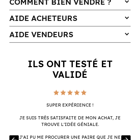
COMMENT BIEN VENDRE ?
expand_more
AIDE ACHETEURS
expand_more
AIDE VENDEURS
expand_more
ILS ONT TESTÉ ET
VALIDÉ
SUPER EXPÉRIENCE !
JE SUIS TRÈS SATISFAITE DE MON ACHAT, JE
TROUVE L'IDÉE GÉNIALE.
R
J'AI PU ME PROCURER UNE PAIRE QUE JE NE