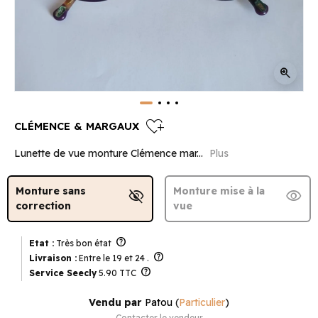
zoom_in
heart_plus
CLÉMENCE & MARGAUX
Lunette de vue monture Clémence mar...
Plus
Monture sans
Monture mise à la
visibility_off
visibility
correction
vue
help
Etat :
Très bon état
help
Livraison :
Entre le 19 et 24 .
help
Service Seecly
5.90 TTC
Vendu par
Patou
(
Particulier
)
Contacter le vendeur