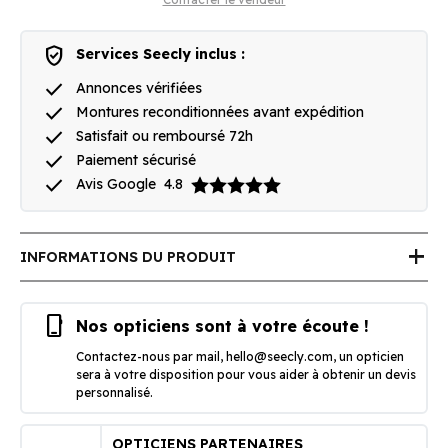
verified_user
Services Seecly inclus :
done
Annonces vérifiées
done
Montures reconditionnées avant expédition
done
Satisfait ou remboursé 72h
done
Paiement sécurisé
done
Avis Google
4.8
add
INFORMATIONS DU PRODUIT
phone_iphone
Nos opticiens sont à votre écoute !
Contactez-nous par mail,
hello@seecly.com
, un opticien
sera à votre disposition pour vous aider à obtenir un devis
personnalisé.
OPTICIENS PARTENAIRES