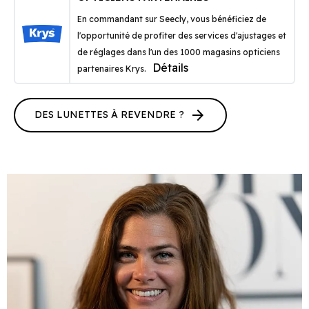
En commandant sur Seecly, vous bénéficiez de
l'opportunité de profiter des services d'ajustages et
de réglages dans l'un des 1000 magasins opticiens
Détails
partenaires Krys.
arrow_forward
DES LUNETTES À REVENDRE ?