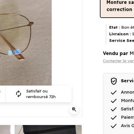
Monture s
correction
Etat :
Bon ét
Livraison :
E
Service See
Vendu par
M
Contacter le ve
verified_user
Servi
done
s
Satisfait ou
Annon
autorenew
n
remboursé 72h
done
Montu
done
Satis
zoom_in
done
Paiem
done
Avis