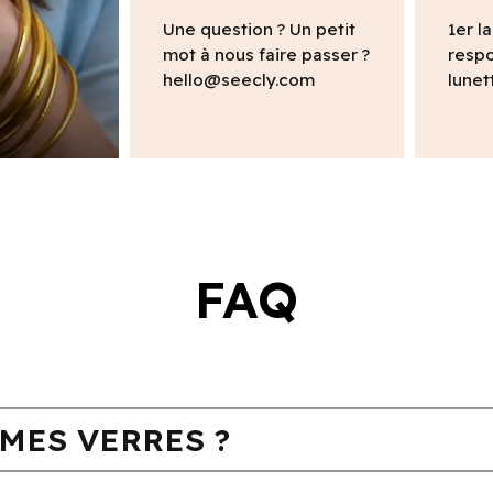
Une question ? Un petit
1er l
mot à nous faire passer ?
respo
hello@seecly.com
lunet
FAQ
MES VERRES ?