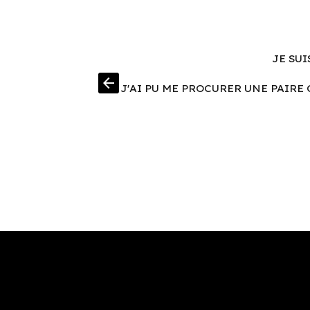
JE SUI
arrow_back
J'AI PU ME PROCURER UNE PAIRE 