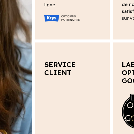
de no
ligne.
satis
sur v
SERVICE
LA
CLIENT
OP
GO