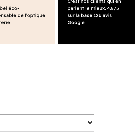
C’est nos clients qui en
abel éco-
parlent le mieux. 4.8/5
nsable de l’optique
sur la base 126 avis
terie
Google
expand_more