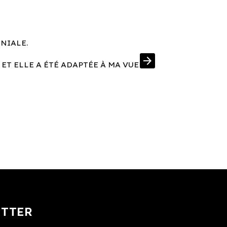
ÉNIALE.
UNE MONT
arrow_forward
 ET ELLE A ÉTÉ ADAPTÉE À MA VUE
J'AI EN PRIM
ETTER