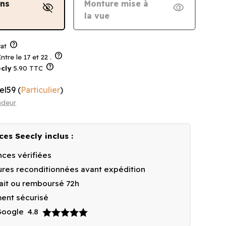
ans
Monture mise à
visibility_off
visibility
la vue
help
at
help
ntre le 17 et 22 .
help
cly
5.90 TTC
el59
(
Particulier
)
ndeur
ces Seecly inclus :
ces vérifiées
res reconditionnées avant expédition
fait ou remboursé 72h
ent sécurisé
 Google
4.8