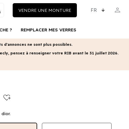
CHOISISSEZ LA LAN
person
VENDRE UNE MONTURE
MON COM
CHE ?
REMPLACER MES VERRES
 d'annonces ne sont plus possibles.
ecly, pensez à renseigner votre RIB avant le 31 juillet 2026.
R
heart_plus
dior.