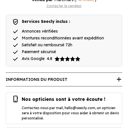
Contacter le vendeur
verified_user
Services Seecly inclus :
done
Annonces vérifiées
done
Montures reconditionnées avant expédition
done
Satisfait ou remboursé 72h
done
Paiement sécurisé
done
Avis Google
4.8
add
INFORMATIONS DU PRODUIT
phone_iphone
Nos opticiens sont à votre écoute !
Contactez-nous par mail,
hello@seecly.com
, un opticien
sera à votre disposition pour vous aider à obtenir un devis
personnalisé.