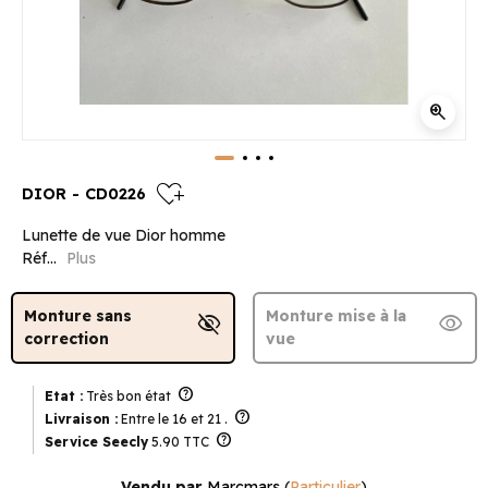
zoom_in
heart_plus
DIOR - CD0226
Lunette de vue Dior homme
Réf...
Plus
Monture sans
Monture mise à la
visibility_off
visibility
correction
vue
help
Etat :
Très bon état
help
Livraison :
Entre le 16 et 21 .
help
Service Seecly
5.90 TTC
Vendu par
Marcmars
(
Particulier
)