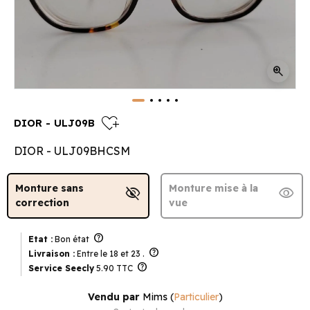
zoom_in
heart_plus
DIOR - ULJ09B
DIOR - ULJ09BHCSM
Monture sans
Monture mise à la
visibility_off
visibility
correction
vue
help
Etat :
Bon état
help
Livraison :
Entre le 18 et 23 .
help
Service Seecly
5.90 TTC
Vendu par
Mims
(
Particulier
)