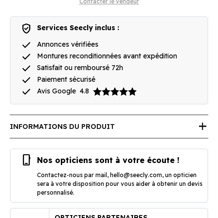
Contacter le vendeur
verified_user
Services Seecly inclus :
done
Annonces vérifiées
done
Montures reconditionnées avant expédition
done
Satisfait ou remboursé 72h
done
Paiement sécurisé
done
Avis Google
4.8
add
INFORMATIONS DU PRODUIT
phone_iphone
Nos opticiens sont à votre écoute !
Contactez-nous par mail,
hello@seecly.com
, un opticien
sera à votre disposition pour vous aider à obtenir un devis
personnalisé.
OPTICIENS PARTENAIRES