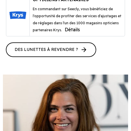
En commandant sur Seecly, vous bénéficiez de
l'opportunité de profiter des services d'ajustages et
de réglages dans l'un des 1000 magasins opticiens
Détails
partenaires Krys.
arrow_forward
DES LUNETTES À REVENDRE ?