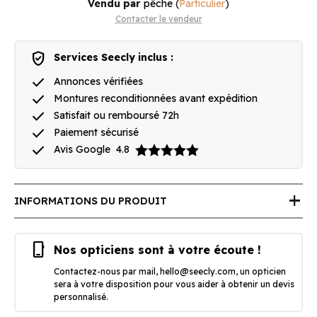
Vendu par
pêche
(
Particulier
)
Contacter le vendeur
verified_user
Services Seecly inclus :
done
Annonces vérifiées
done
Montures reconditionnées avant expédition
done
Satisfait ou remboursé 72h
done
Paiement sécurisé
done
Avis Google
4.8
add
INFORMATIONS DU PRODUIT
phone_iphone
Nos opticiens sont à votre écoute !
Contactez-nous par mail,
hello@seecly.com
, un opticien
sera à votre disposition pour vous aider à obtenir un devis
personnalisé.