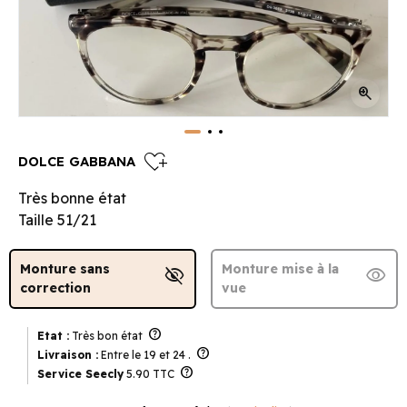
zoom_in
heart_plus
DOLCE GABBANA
Très bonne état
Taille 51/21
Monture sans
Monture mise à la
visibility_off
visibility
correction
vue
help
Etat :
Très bon état
help
Livraison :
Entre le 19 et 24 .
help
Service Seecly
5.90 TTC