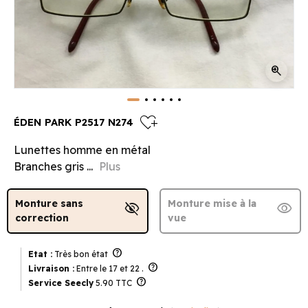
zoom_in
heart_plus
ÉDEN PARK P2517 N274
Lunettes homme en métal
Branches gris ...
Plus
Monture sans
Monture mise à la
visibility_off
visibility
correction
vue
help
Etat :
Très bon état
help
Livraison :
Entre le 17 et 22 .
help
Service Seecly
5.90 TTC