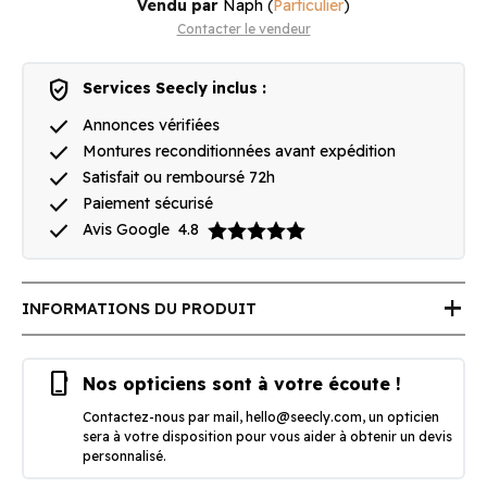
Vendu par
Naph
(
Particulier
)
Contacter le vendeur
verified_user
Services Seecly inclus :
done
Annonces vérifiées
done
Montures reconditionnées avant expédition
done
Satisfait ou remboursé 72h
done
Paiement sécurisé
done
Avis Google
4.8
add
INFORMATIONS DU PRODUIT
phone_iphone
Nos opticiens sont à votre écoute !
Contactez-nous par mail,
hello@seecly.com
, un opticien
sera à votre disposition pour vous aider à obtenir un devis
personnalisé.