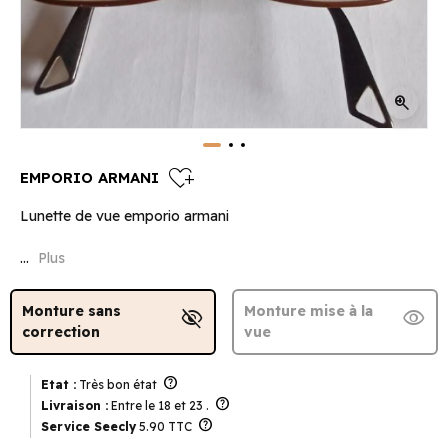
zoom_in
heart_plus
EMPORIO ARMANI
Lunette de vue emporio armani
...
Plus
Monture sans
Monture mise à la
visibility_off
visibility
correction
vue
help
Etat :
Très bon état
help
Livraison :
Entre le 18 et 23 .
help
Service Seecly
5.90 TTC