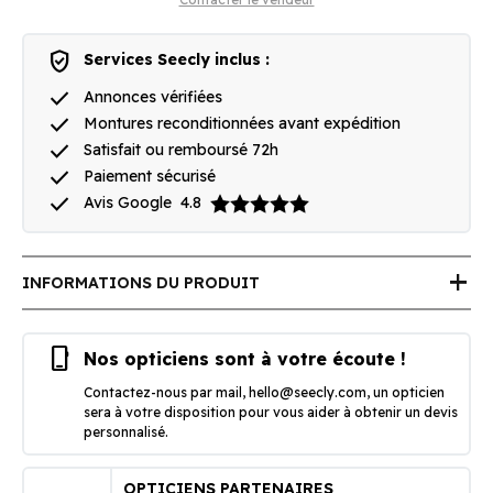
verified_user
Services Seecly inclus :
done
Annonces vérifiées
done
Montures reconditionnées avant expédition
done
Satisfait ou remboursé 72h
done
Paiement sécurisé
done
Avis Google
4.8
add
INFORMATIONS DU PRODUIT
phone_iphone
Nos opticiens sont à votre écoute !
Contactez-nous par mail,
hello@seecly.com
, un opticien
sera à votre disposition pour vous aider à obtenir un devis
personnalisé.
OPTICIENS PARTENAIRES