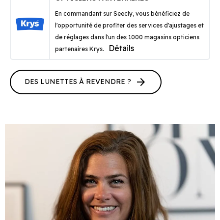
En commandant sur Seecly, vous bénéficiez de
l'opportunité de profiter des services d'ajustages et
de réglages dans l'un des 1000 magasins opticiens
Détails
partenaires Krys.
arrow_forward
DES LUNETTES À REVENDRE ?