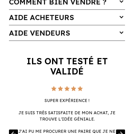
COMMENT BIEN VENDRE ?
expand_more
AIDE ACHETEURS
expand_more
AIDE VENDEURS
expand_more
ILS ONT TESTÉ ET
VALIDÉ
SUPER EXPÉRIENCE !
JE SUIS TRÈS SATISFAITE DE MON ACHAT, JE
TROUVE L'IDÉE GÉNIALE.
R
J'AI PU ME PROCURER UNE PAIRE QUE JE NE