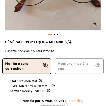
zoom_in
heart_plus
GÉNÉRALE D'OPTIQUE - MIFM08
Lunette homme couleur bronze
Monture sans
Monture mise à la
visibility_off
visibility
correction
vue
help
Etat :
Très bon état
help
Livraison :
Entre le 20 et 25 .
help
Service Seecly
5.90 TTC
Vendu par
A vous de voir
(
Particulier
)
Contacter le vendeur