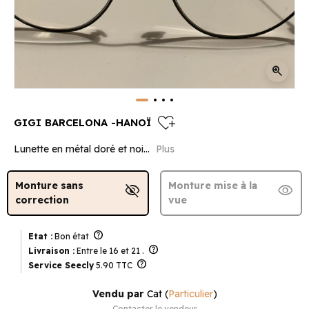
zoom_in
heart_plus
GIGI BARCELONA -HANOÏ
Lunette en métal doré et noi...
Plus
Monture sans
Monture mise à la
visibility_off
visibility
correction
vue
help
Etat :
Bon état
help
Livraison :
Entre le 16 et 21 .
help
Service Seecly
5.90 TTC
Vendu par
Cat
(
Particulier
)
Contacter le vendeur