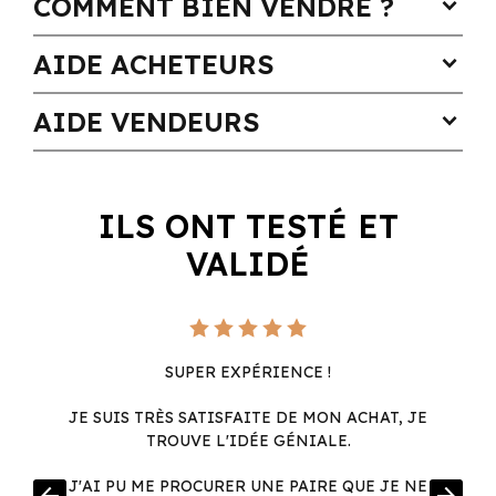
COMMENT BIEN VENDRE ?
expand_more
AIDE ACHETEURS
expand_more
AIDE VENDEURS
expand_more
ILS ONT TESTÉ ET
VALIDÉ
SUPER EXPÉRIENCE !
JE SUIS TRÈS SATISFAITE DE MON ACHAT, JE
TROUVE L'IDÉE GÉNIALE.
R
J'AI PU ME PROCURER UNE PAIRE QUE JE NE