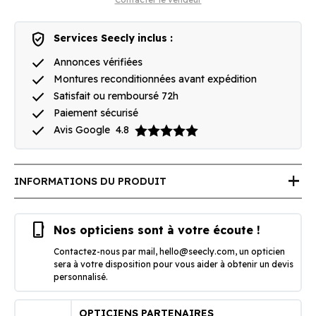
verified_user
Services Seecly inclus :
done
Annonces vérifiées
done
Montures reconditionnées avant expédition
done
Satisfait ou remboursé 72h
done
Paiement sécurisé
done
Avis Google
4.8
add
INFORMATIONS DU PRODUIT
phone_iphone
Nos opticiens sont à votre écoute !
Contactez-nous par mail,
hello@seecly.com
, un opticien
sera à votre disposition pour vous aider à obtenir un devis
personnalisé.
OPTICIENS PARTENAIRES