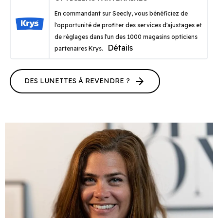
En commandant sur Seecly, vous bénéficiez de
l'opportunité de profiter des services d'ajustages et
de réglages dans l'un des 1000 magasins opticiens
Détails
partenaires Krys.
arrow_forward
DES LUNETTES À REVENDRE ?