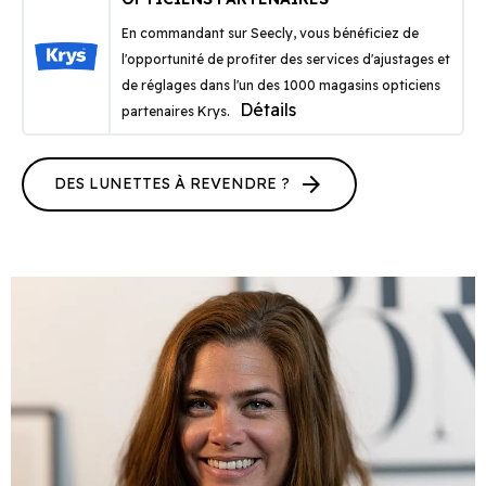
En commandant sur Seecly, vous bénéficiez de
l'opportunité de profiter des services d'ajustages et
de réglages dans l'un des 1000 magasins opticiens
Détails
partenaires Krys.
arrow_forward
DES LUNETTES À REVENDRE ?