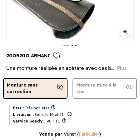
zoom_in
heart_plus
GIORGIO ARMANI
Une monture réalisée en acétate avec des b...
Plus
Monture sans
Monture mise à la
visibility_off
visibility
correction
vue
help
Etat :
Très bon état
help
Livraison :
Entre le 16 et 21 .
help
Service Seecly
5.90 TTC
Vendu par
Vunet
(
Particulier
)