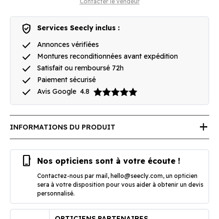
Contacter le vendeur
verified_user
Services Seecly inclus :
done
Annonces vérifiées
done
Montures reconditionnées avant expédition
done
Satisfait ou remboursé 72h
done
Paiement sécurisé
done
Avis Google
4.8
add
INFORMATIONS DU PRODUIT
phone_iphone
Nos opticiens sont à votre écoute !
Contactez-nous par mail,
hello@seecly.com
, un opticien
sera à votre disposition pour vous aider à obtenir un devis
personnalisé.
OPTICIENS PARTENAIRES